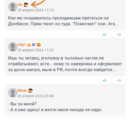
rdv
30 апреля 2024, 12:13
Как же понравилось проходимцам прятаться на 
Донбассе. Прям тянет из туда. "Помогают" они. Ага...
+0
–0
chip1
30 апреля 2024, 11:32
Ишь ты хитрец, уголовку в тыловых частях не 
отрабатывают, хотя... кому то наверняка и оформляют 
за долю малую, мыж в РФ, почти всегда найдется 
чиновник с которым можно договориться!
+0
–0
Йёхан
30 апреля 2024, 09:46
- Вы за мной? 

- А я уже здесь! и везти меня никуда не надо.

Схема напоминает как раньше церковь индульгенции 
+1
–0
раздавала за участие в Крестовом походе.