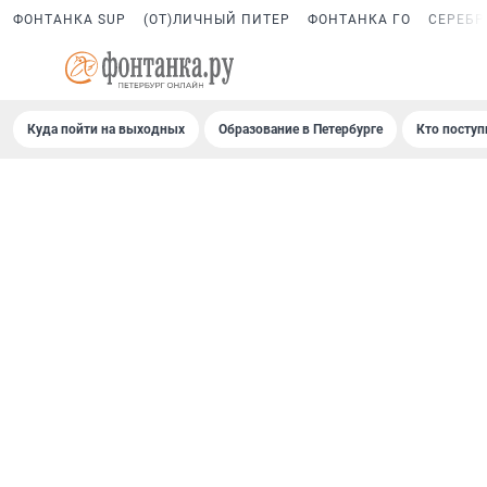
ФОНТАНКА SUP
(ОТ)ЛИЧНЫЙ ПИТЕР
ФОНТАНКА ГО
СЕРЕБР
Куда пойти на выходных
Образование в Петербурге
Кто поступ