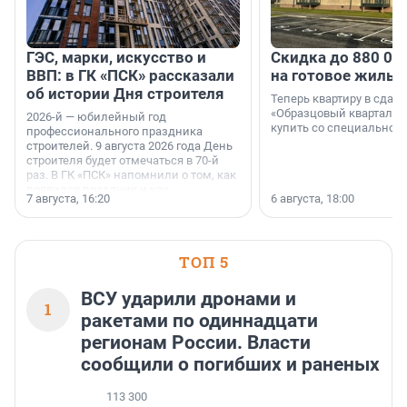
ГЭС, марки, искусство и
Скидка до 880 00
ВВП: в ГК «ПСК» рассказали
на готовое жильё
об истории Дня строителя
Теперь квартиру в сда
«Образцовый квартал 1
2026-й — юбилейный год
купить со специальной 
профессионального праздника
строителей. 9 августа 2026 года День
строителя будет отмечаться в 70-й
раз. В ГК «ПСК» напомнили о том, как
появился праздник и как
7 августа, 16:20
6 августа, 18:00
поменялась роль строительства.
ТОП 5
ВСУ ударили дронами и
1
ракетами по одиннадцати
регионам России. Власти
сообщили о погибших и раненых
113 300