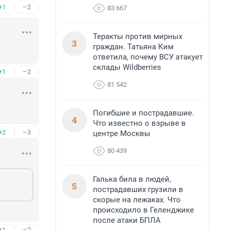
+1
–2
83 667
Теракты против мирных
3
граждан. Татьяна Ким
ответила, почему ВСУ атакует
склады Wildberries
+1
–2
81 542
Погибшие и пострадавшие.
4
Что известно о взрыве в
+2
–3
центре Москвы
80 439
Галька била в людей,
5
пострадавших грузили в
скорые на лежаках. Что
происходило в Геленджике
после атаки БПЛА
+1
–2