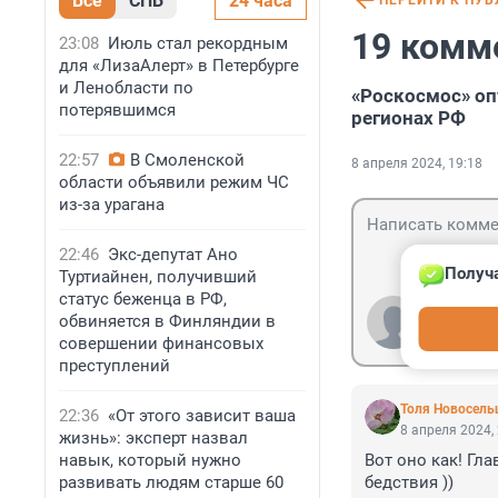
Все
СПБ
24 часа
ПЕРЕЙТИ К ПУ
19 комм
23:08
Июль стал рекордным
для «ЛизаАлерт» в Петербурге
и Ленобласти по
«Роскосмос» оп
потерявшимся
регионах РФ
22:57
В Смоленской
8 апреля 2024, 19:18
области объявили режим ЧС
из-за урагана
22:46
Экс-депутат Ано
Получа
Туртиайнен, получивший
статус беженца в РФ,
Гость
обвиняется в Финляндии в
Войти
совершении финансовых
преступлений
Толя Новосель
22:36
«От этого зависит ваша
8 апреля 2024,
жизнь»: эксперт назвал
навык, который нужно
Вот оно как! Гл
развивать людям старше 60
бедствия ))