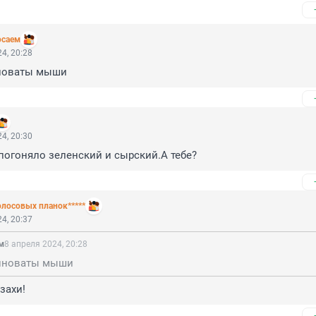
осаем
4, 20:28
иноваты мыши
4, 20:30
погоняло зеленский и сырский.А тебе?
лосовых планок*****
4, 20:37
м
8 апреля 2024, 20:28
виноваты мыши
захи!