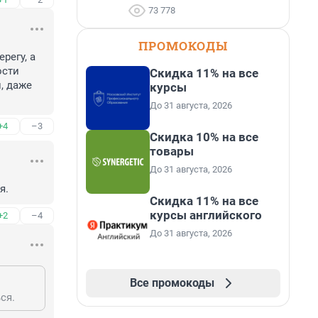
73 778
ПРОМОКОДЫ
егу, а 
сти 
Скидка 11% на все
 даже 
курсы
До 31 августа, 2026
+4
–3
Скидка 10% на все
товары
До 31 августа, 2026
я.
Скидка 11% на все
курсы английского
+2
–4
До 31 августа, 2026
Все промокоды
ся.