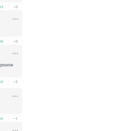
+3
–0
+0
–0
роили 
+2
–2
+2
–1