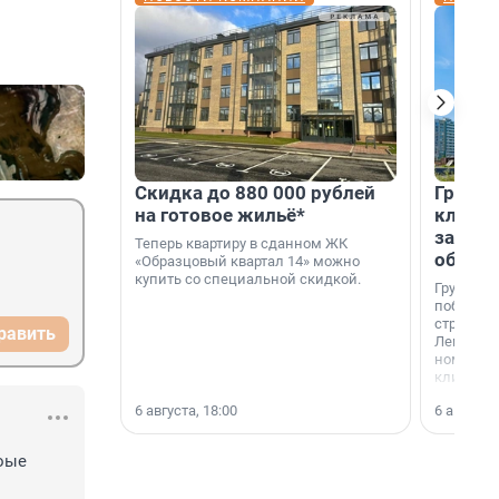
Скидка до 880 000 рублей
Группа
на готовое жильё*
клиен
застро
Теперь квартиру в сданном ЖК
област
«Образцовый квартал 14» можно
купить со специальной скидкой.
Группа А
победите
строител
равить
Ленингра
номинац
клиенто
застройщ
6 августа, 18:00
6 августа,
области»
оые 