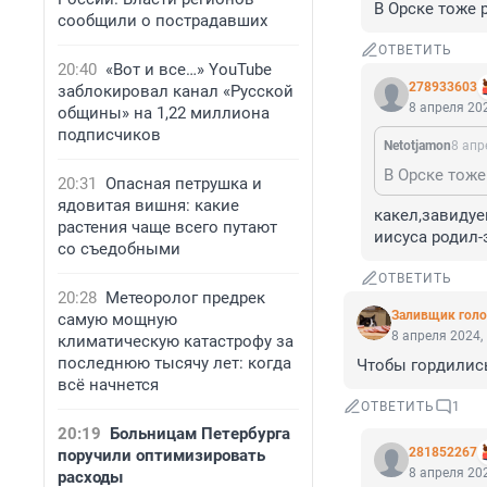
В Орске тоже
сообщили о пострадавших
ОТВЕТИТЬ
20:40
«Вот и все…» YouTube
278933603
заблокировал канал «Русской
8 апреля 202
общины» на 1,22 миллиона
подписчиков
Netotjamon
8 апр
В Орске тож
20:31
Опасная петрушка и
ядовитая вишня: какие
какел,завидуе
растения чаще всего путают
иисуса родил-
со съедобными
ОТВЕТИТЬ
20:28
Метеоролог предрек
Заливщик голо
самую мощную
8 апреля 2024,
климатическую катастрофу за
последнюю тысячу лет: когда
Чтобы гордилис
всё начнется
ОТВЕТИТЬ
1
20:19
Больницам Петербурга
281852267
поручили оптимизировать
8 апреля 202
расходы