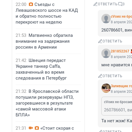
22:00
Съезды с
ОТВЕТИТЬ
3
Левашовского шоссе на КАД
и обратно полностью
сVоих не бр
перекроют на неделю
8 апреля 202
260786601, в
21:53
Матвиенко обратила
внимание на задержания
ОТВЕТИТЬ
россиян в Армении
281852267
8 апреля 202
21:42
Швеция передаст
мне нравится 
Украине танкер Caffa,
захваченный во время
ОТВЕТИТЬ
следования в Петербург
Заливщик го
21:32
В Ярославской области
8 апреля 202
потушили резервуары НПЗ,
сVоих не бросае
загоревшиеся в результате
«самой массовой атаки
260786601, 
БПЛА»
Та нет жэж! Ка
21:31
«Стоит скорая с