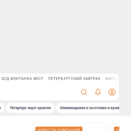
ЗСД ФОНТАНКА ФЕСТ
ПЕТЕРБУРГСКИЙ ЗАВТРАК
АФИША PLUS
и
Петербург ищет креатив
Олимпиадники и льготники в вузах СПб
НОВОСТИ КОМПАНИЙ
НОВОС