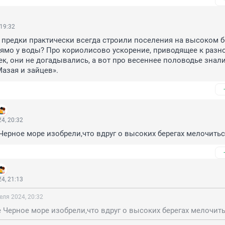
 19:32
предки практически всегда строили поселения на высоком бер
рямо у воды? Про кориолисово ускорение, приводящее к разно
ек, они не догадывались, а вот про весеннее половодье знали,
Мазая и зайцев».
4, 20:32
ерное море изобрели,что вдруг о высоких берегах мелочитьс
4, 21:13
еля 2024, 20:32
Черное море изобрели,что вдруг о высоких берегах мелочить