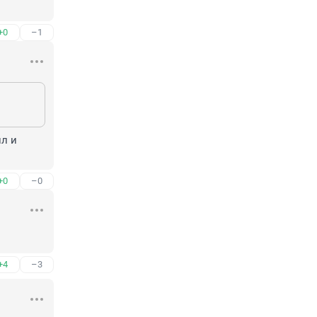
+0
–1
л и 
+0
–0
+4
–3