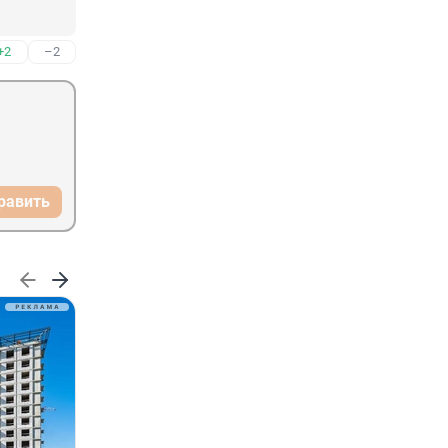
+2
–2
равить