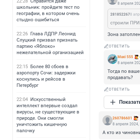
22:28
Справится даже
8 апреля 202
школьник: пройдите тест по
географии, в котором очень
281852267
8 апр
стыдно ошибиться
строили ПРИ
22:26
Глава ЛДПР Леонид
Зона затоплен
Слуцкий призвал признать
партию «Яблоко»
ОТВЕТИТЬ
нежелательной организацией
Maxi 555
8 апреля 202
22:15
Более 80 сбоев в
Тогда по ваше
аэропорту Сочи: задержки
продавать?
коснулись и рейсов в
Петербург
ОТВЕТИТЬ
22:04
Искусственный
Показат
интеллект впервые создал
вирусы, не существующие в
природе. Они смогли
260786601
уничтожить кишечную
8 апреля 2024,
палочку
А кто из чиновн