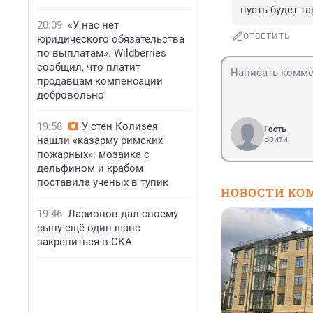
пусть будет та
20:09
«У нас нет
ОТВЕТИТЬ
юридического обязательства
по выплатам». Wildberries
сообщил, что платит
продавцам компенсации
добровольно
19:58
У стен Колизея
Гость
нашли «казарму римских
Войти
пожарных»: мозаика с
дельфином и крабом
поставила ученых в тупик
НОВОСТИ КО
19:46
Ларионов дал своему
сыну ещё один шанс
закрепиться в СКА