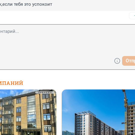
к,если тебя это успокоит
Отп
МПАНИЙ