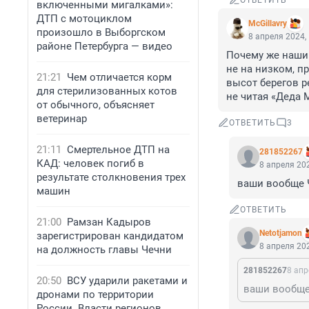
ОТВЕТИТЬ
включенными мигалками»:
ДТП с мотоциклом
McGillavry
произошло в Выборгском
8 апреля 2024,
районе Петербурга — видео
Почему же наши 
не на низком, п
21:21
Чем отличается корм
высот берегов р
для стерилизованных котов
не читая «Деда 
от обычного, объясняет
ветеринар
ОТВЕТИТЬ
3
21:11
Смертельное ДТП на
281852267
КАД: человек погиб в
8 апреля 202
результате столкновения трех
ваши вообще Ч
машин
ОТВЕТИТЬ
21:00
Рамзан Кадыров
Netotjamon
зарегистрирован кандидатом
8 апреля 202
на должность главы Чечни
281852267
8 апр
20:50
ВСУ ударили ракетами и
ваши вообще 
дронами по территории
России. Власти регионов