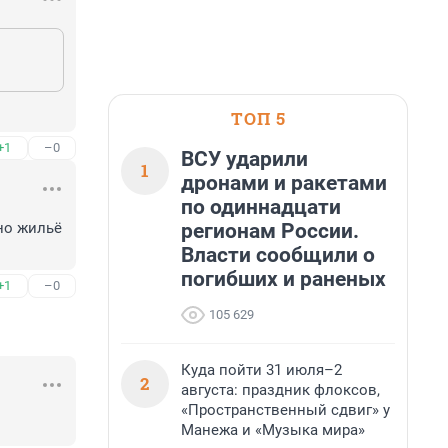
ТОП 5
+1
–0
ВСУ ударили
1
дронами и ракетами
по одиннадцати
регионам России.
о жильё 
Власти сообщили о
погибших и раненых
+1
–0
105 629
Куда пойти 31 июля–2
2
августа: праздник флоксов,
«Пространственный сдвиг» у
Манежа и «Музыка мира»