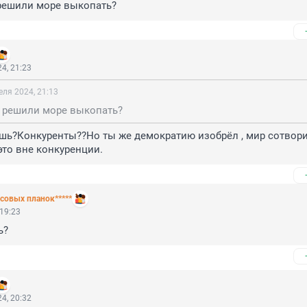
 решили море выкопать?
4, 21:23
еля 2024, 21:13
е решили море выкопать?
шь?Конкуренты??Но ты же демократию изобрёл , мир сотвори
это вне конкуренции.
совых планок*****
 19:23
ь?
4, 20:32