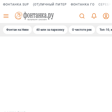
ФОНТАНКА SUP
(ОТ)ЛИЧНЫЙ ПИТЕР
ФОНТАНКА ГО
СЕРЕБР
Фонтан на Неве
40 млн за парковку
О чистоте рек
Топ-10, 