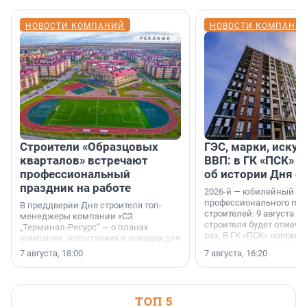
НОВОСТИ КОМПАНИЙ
НОВОСТИ КОМПАНИ
Строители «Образцовых
ГЭС, марки, искус
кварталов» встречают
ВВП: в ГК «ПСК» р
профессиональный
об истории Дня с
праздник на работе
2026-й — юбилейный го
профессионального пр
В преддверии Дня строителя топ-
строителей. 9 августа 2
менеджеры компании «СЗ
строителя будет отмечат
„Терминал-Ресурс“ — о планах
раз. В ГК «ПСК» напомни
компании, испытаниях и поводах для
появился праздник и к
осторожного оптимизма.
7 августа, 18:00
7 августа, 16:20
поменялась роль строит
ТОП 5