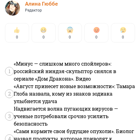
Алина Гюббе
Редактор
0
0
0
0
0
«Минус — слишком много спойлеров»:
1
российский ниндзя-скульптор снялся в
сериале «Дом Дракона». Видео
«Август принесет новые возможности»: Тамара
2
Глоба назвала, кому из знаков зодиака
улыбнется удача
Надвигается волна пугающих вирусов —
3
ученые потребовали срочно усилить
безопасность
«Сами кормите свои будущие опухоли». Биолог
4
назвал продукты, которые приводят к