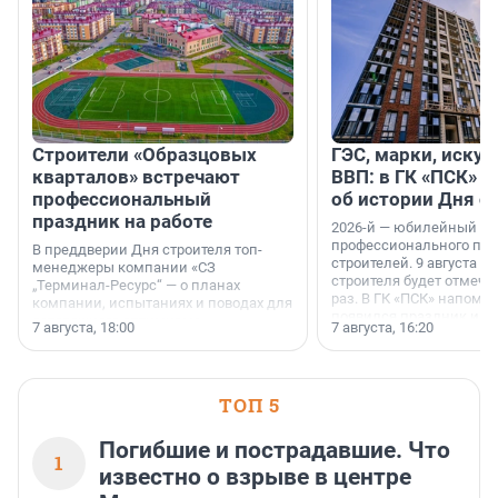
Строители «Образцовых
ГЭС, марки, искус
кварталов» встречают
ВВП: в ГК «ПСК» р
профессиональный
об истории Дня с
праздник на работе
2026-й — юбилейный го
профессионального пр
В преддверии Дня строителя топ-
строителей. 9 августа 2
менеджеры компании «СЗ
строителя будет отмечат
„Терминал-Ресурс“ — о планах
раз. В ГК «ПСК» напомни
компании, испытаниях и поводах для
появился праздник и к
осторожного оптимизма.
7 августа, 18:00
7 августа, 16:20
поменялась роль строит
ТОП 5
Погибшие и пострадавшие. Что
1
известно о взрыве в центре