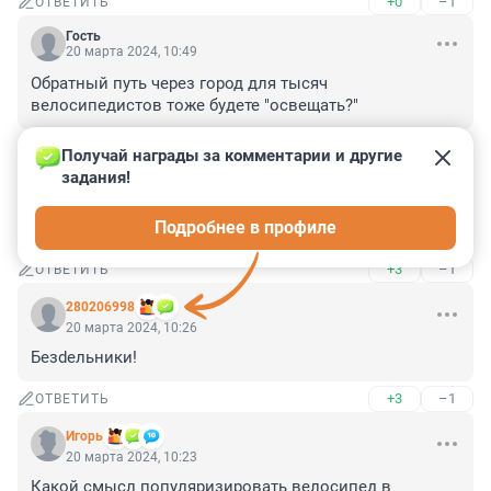
+0
–1
ОТВЕТИТЬ
Гость
20 марта 2024, 10:49
Обратный путь через город для тысяч 
велосипедистов тоже будете "освещать?"
+2
–1
ОТВЕТИТЬ
Получай награды за комментарии и другие 
задания!
Гость
20 марта 2024, 10:27
Подробнее в профиле
Для бездельников перекроете ЗСД. Вредители.
+3
–1
ОТВЕТИТЬ
280206998
20 марта 2024, 10:26
Безdельники!
+3
–1
ОТВЕТИТЬ
Игoрь
20 марта 2024, 10:23
Какой смысл популяризировать велосипед в 