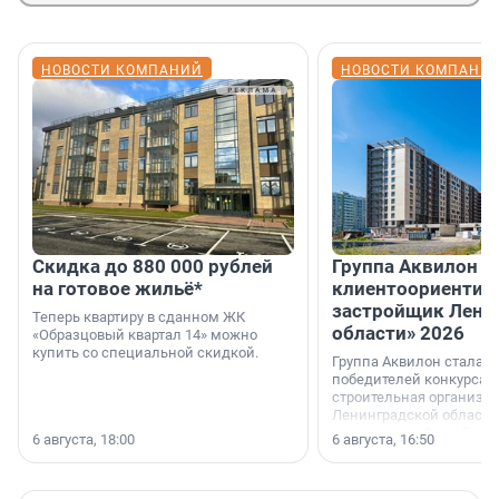
НОВОСТИ КОМПАНИЙ
НОВОСТИ КОМПАНИ
Скидка до 880 000 рублей
Группа Аквилон 
на готовое жильё*
клиентоориентир
застройщик Лени
Теперь квартиру в сданном ЖК
области» 2026
«Образцовый квартал 14» можно
купить со специальной скидкой.
Группа Аквилон стала 
победителей конкурса 
строительная организа
Ленинградской области 
номинации «Самый
6 августа, 18:00
6 августа, 16:50
клиентоориентированн
застройщик Ленинград
области».