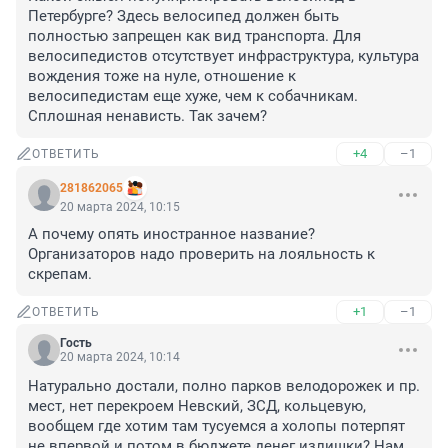
Петербурге? Здесь велосипед должен быть 
полностью запрещен как вид транспорта. Для 
велосипедистов отсутствует инфраструктура, культура 
вождения тоже на нуле, отношение к 
велосипедистам еще хуже, чем к собачникам. 
Сплошная ненависть. Так зачем?
+4
–1
ОТВЕТИТЬ
281862065
20 марта 2024, 10:15
А почему опять иностранное название? 
Организаторов надо проверить на лояльность к 
скрепам.
+1
–1
ОТВЕТИТЬ
Гость
20 марта 2024, 10:14
Натурально достали, полно парков велодорожек и пр. 
мест, нет перекроем Невский, ЗСД, кольцевую, 
вообщем где хотим там тусуемся а холопы потерпят 
не впервой и потом в бюджете денег излишки? Нам 