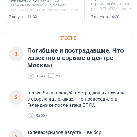
менеджеры компании «СЗ
строителя будет отмечат
„Терминал-Ресурс“ — о планах
раз. В ГК «ПСК» напомни
компании, испытаниях и поводах для
появился праздник и к
осторожного оптимизма.
7 августа, 18:00
7 августа, 16:20
поменялась роль строит
ТОП 5
Погибшие и пострадавшие. Что
1
известно о взрыве в центре
Москвы
91 418
217
Галька била в людей, пострадавших грузили
2
в скорые на лежаках. Что происходило в
Геленджике после атаки БПЛА
85 387
15 телесериалов августа — выбор
3