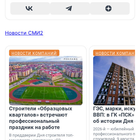
Новости СМИ2
НОВОСТИ КОМПАНИЙ
НОВОСТИ КОМПАНИ
Строители «Образцовых
ГЭС, марки, искус
кварталов» встречают
ВВП: в ГК «ПСК» р
профессиональный
об истории Дня с
праздник на работе
2026-й — юбилейный го
профессионального пр
В преддверии Дня строителя топ-
строителей. 9 августа 2