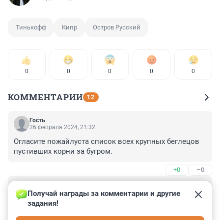
Тинькофф
Кипр
Остров Русский
0
0
0
0
0
КОММЕНТАРИИ
12
Гость
26 февраля 2024, 21:32
Огласите пожайлуста список всех крупных беглецов 
пустивших корни за бугром.
+0
–0
Гость
26 февраля 2024, 15:20
Получай награды за комментарии и другие 
задания!
К Тинькову банк то не имеет уже 2 года никакого 
отношения. Может переименуете именем истинного 