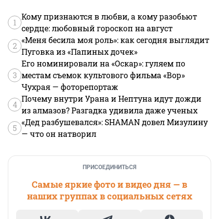
Кому признаются в любви, а кому разобьют
1
сердце: любовный гороскоп на август
«Меня бесила моя роль»: как сегодня выглядит
2
Пуговка из «Папиных дочек»
Его номинировали на «Оскар»: гуляем по
3
местам съемок культового фильма «Вор»
Чухрая — фоторепортаж
Почему внутри Урана и Нептуна идут дожди
4
из алмазов? Разгадка удивила даже ученых
«Дед разбушевался»: SHAMAN довел Мизулину
5
— что он натворил
ПРИСОЕДИНИТЬСЯ
Самые яркие фото и видео дня — в
наших группах в социальных сетях