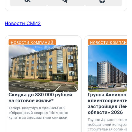
Новости СМИ2
НОВОСТИ КОМПАНИЙ
НОВОСТИ КОМПАНИ
Скидка до 880 000 рублей
Группа Аквилон 
на готовое жильё*
клиентоориентир
застройщик Лени
Теперь квартиру в сданном ЖК
области» 2026
«Образцовый квартал 14» можно
купить со специальной скидкой.
Группа Аквилон стала 
победителей конкурса 
строительная организа