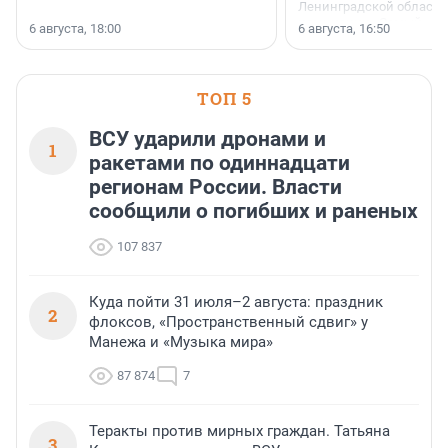
Ленинградской области 
номинации «Самый
6 августа, 18:00
6 августа, 16:50
клиентоориентированн
застройщик Ленинград
области».
ТОП 5
ВСУ ударили дронами и
1
ракетами по одиннадцати
регионам России. Власти
сообщили о погибших и раненых
107 837
Куда пойти 31 июля–2 августа: праздник
2
флоксов, «Пространственный сдвиг» у
Манежа и «Музыка мира»
87 874
7
Теракты против мирных граждан. Татьяна
3