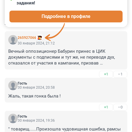
задания!
0
0
0
0
0
Подробнее в профиле
КОММЕНТАРИИ
52
265927066
30 января 2024, 21:12
Вечный оппозиционер Бабурин принес в ЦИК 
документы с подписями и тут же, не переводя дух, 
отказался от участия в кампании, призвав 
голосовать за главного кандидата. В чем был смысл 
+1
–1
перфоманса со сбором подписей, не совсем понятно.

Гость
Российская оппозиция - она такая. Ей комфортно 
30 января 2024, 20:58
именно в состоянии оппозиции. Сыто, уютно, иногда 
Жаль, такая гонка была !
подбрасывают что-то в миску. Что еще нужно, чтобы 
встретить спокойную старость, рассуждая о великой 
+1
–0
России?
Гость
30 января 2024, 19:36
" товарищ......Произошла чудовищная ошибка, рамсы 