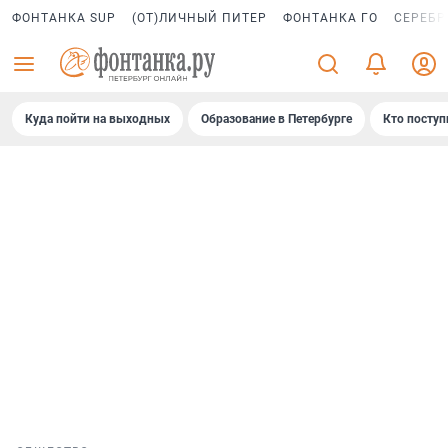
ФОНТАНКА SUP
(ОТ)ЛИЧНЫЙ ПИТЕР
ФОНТАНКА ГО
СЕРЕБР
Куда пойти на выходных
Образование в Петербурге
Кто поступ