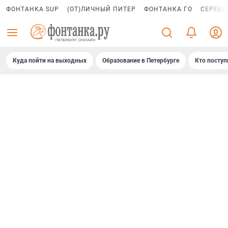
ФОНТАНКА SUP
(ОТ)ЛИЧНЫЙ ПИТЕР
ФОНТАНКА ГО
СЕРЕБР
Куда пойти на выходных
Образование в Петербурге
Кто поступ