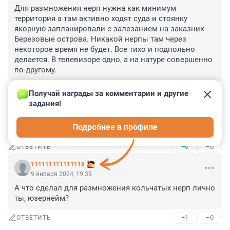
Для размножения нерп нужна как минимум 
территория а там активно ходят суда и стоянку 
якорную запланировали с залезанием на заказник 
Березовые острова. Никакой нерпы там через 
некоторое время не будет. Все тихо и подпольно 
делается. В телевизоре одно, а на натуре совершенно 
по-другому.
+2
–0
ОТВЕТИТЬ
Получай награды за комментарии и другие 
задания!
Гость
9 января 2024, 20:13
Подробнее в профиле
Уже ведь тепло
+0
–0
ОТВЕТИТЬ
111111111111118
9 января 2024, 19:39
А что сделал для размножения кольчатых нерп лично 
ты, юзернейм?
+1
–0
ОТВЕТИТЬ