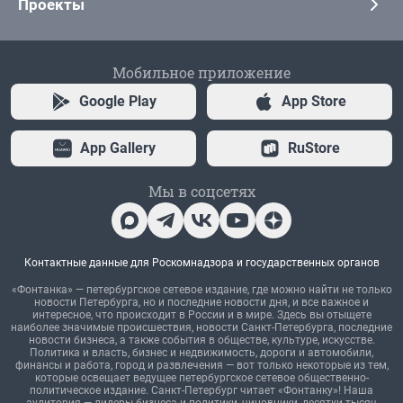
Проекты
Мобильное приложение
Google Play
App Store
App Gallery
RuStore
Мы в соцсетях
Контактные данные для Роскомнадзора и государственных органов
«Фонтанка» — петербургское сетевое издание, где можно найти не только
новости Петербурга, но и последние новости дня, и все важное и
интересное, что происходит в России и в мире. Здесь вы отыщете
наиболее значимые происшествия, новости Санкт-Петербурга, последние
новости бизнеса, а также события в обществе, культуре, искусстве.
Политика и власть, бизнес и недвижимость, дороги и автомобили,
финансы и работа, город и развлечения — вот только некоторые из тем,
которые освещает ведущее петербургское сетевое общественно-
политическое издание. Санкт-Петербург читает «Фонтанку»! Наша