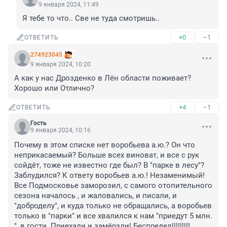
9 января 2024, 11:49
Я тебе то что.. Све не туда смотришь..
+0
–1
ОТВЕТИТЬ
274923045
9 января 2024, 10:20
А как у нас Дрозденко в Лён области поживает? 
Хорошо или Отлично?
+4
–1
ОТВЕТИТЬ
Гость
9 января 2024, 10:16
Почему в этом списке нет воробьева а.ю.? Он что 
неприкасаемый? Больше всех виноват, и все с рук 
сойдёт, тоже не известно где был? В "парке в лесу"? 
Заблудился? К ответу воробьев а.ю.! Незаменимый! 
Все Подмосковье заморозил, с самого отопительного 
сезона началось , и жаловались, и писали, и 
"доброделу", и куда только не обращались, а воробьев 
только в "парки" и все хвалился к нам "приедут 5 млн. 
", в гости. Приехали и замёрзли! Беспредел!!!!!!!!! 