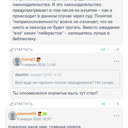
законодательства. И это законодательство 
предусматривает в том числе ее изъятие -- как и 
происходит в данном случае через суд. Понятие 
"неприкосновенность" вовсе не означает, что ее 
никто и никогда не будет трогать. Вместо ожидания 
"воя" неких "либерастов" -- запишитесь лучше в 
библиотеку.
+3
–0
ОТВЕТИТЬ
Хантер2
9 января 2024, 11:49
Alex000
9 января 2024, 10:54
Всё ещё не просох после праздников? Не сочувствую.
Ты опохмелился значитьи выть тут стал?
+0
–5
ОТВЕТИТЬ
adamwest96
9 января 2024, 10:37
показуха наше вме, главная скрепа.