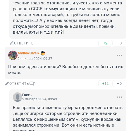
течении года за отопление , и учесть, что с момента 
развала СССР коммуникации не менялись ну если 
только в местах аварий, то трубы из золота можно 
положить...! А у нас как всегда денег нет, тогда 
откуда умопомрочительные дивиденты, премии, 
виллы, яхты и т.д и т.п?!
+2
–0
ОТВЕТИТЬ
AndrewBarsik
9 января 2024, 09:37
При чем здесь эти люди? Воробьёв должен быть на их 
месте.
+12
–0
ОТВЕТИТЬ
1
Гость
9 января 2024, 09:49
Все правильно именно губернатор должен отвечать 
, еще олигархи которые строили эти человейники 
цепляясь к изношенным сетям, хуснулин вроде как 
занимался стройками. Вот они и есть истинные 