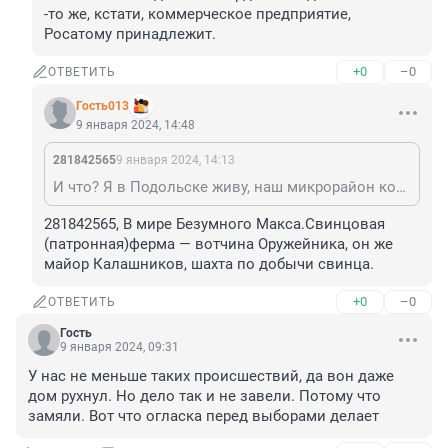
-то же, кстати, коммерческое предприятие, 
Росатому принадлежит.
+0
–0
ОТВЕТИТЬ
Гость013
9 января 2024, 14:48
281842565
9 января 2024, 14:13
И что? Я в Подольске живу, наш микрорайон котельная завода имени Орджоникидзе отапливает -то же, кстати, коммерческое предприятие, Росатому принадлежит.
281842565, В мире Безумного Макса.Свинцовая 
(патронная)ферма — вотчина Оружейника, он же 
майор Калашников, шахта по добычи свинца.
+0
–0
ОТВЕТИТЬ
Гость
9 января 2024, 09:31
У нас не меньше таких происшествий, да вон даже 
дом рухнул. Но дело так и не завели. Потому что 
замяли. Вот что огласка перед выборами делает