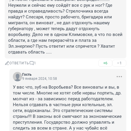
Неужели и сейчас ему сойдёт все с рук и ног? Где 
правда и справедливость? Стрелочника всегда 
найдут? Слесаря, просто рабочего, бригадира или 
мигранта, он виноват , не дал отдохнуть нашему 
губернатору , может теперь дадут отдохнуть 
воробьеву. Дело не в одном Климовске, а что по всей 
области, а где нам перерасчёта и плата за 
Эл.энергию? Пусть ответит или спрячется ? Хватит 
отдавать область .....
+6
–1
ОТВЕТИТЬ
1
Гость
9 января 2024, 10:58
У ввс что, зуб на Воробьева? Все виноваты и вы, в 
том числе. Многие не хотят себе нервы портить, др. 
молчат из - за зависимос перед работодателем. 
Нельзя отдавать в частные руки котельные, эл. 
сети, водоканалы. Это стратегические системы 
страны!!! В законы всё смягчают за экономические 
преступления. Госудврство должно управлять и 
следить зв всем в стране. А у нас чубайс всё 