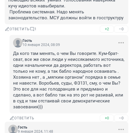
помощью всяких "умных" голосований наверняка 
кучу идиотов навыбирали.

 Проблема системная. Надо менять 
законодательство. МСУ должны войти в госструктуру
+2
–0
ОТВЕТИТЬ
1
Гость
10 января 2024, 08:09
Да кого там менять, о чем Вы говорите. Кум-брат-
сват, все же свои люди у неиссякаемого источника, 
одни начальнички да деректора, работать вот 
только не кому, а так бабло народное осваивать . 
Хозяина нет , а ,,мягким органом" порядка в семье 
не навести. Воробьев, суды, ФЗ131, сму, о чем Вы? 
Это все для нас голодранцев и придумано и 
сделано, а вот бабло так на это рот не разивай, или 
в суд и там отстаивай свои демократические 
завоевания)))
+0
–0
ОТВЕТИТЬ
Гость
9 января 2024, 11:48