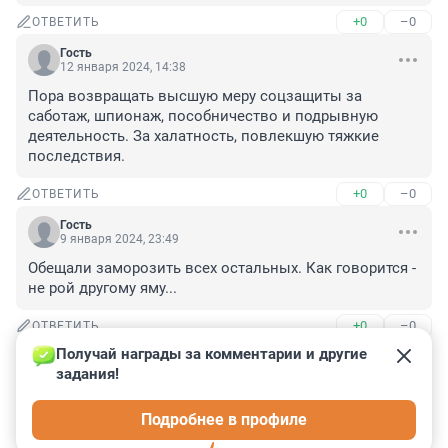
+0
–0
ОТВЕТИТЬ
Гость
12 января 2024, 14:38
Пора возвращать высшую меру соцзащиты за 
саботаж, шпионаж, пособничество и подрывную 
деятельность. За халатность, повлекшую тяжкие 
последствия.
+0
–0
ОТВЕТИТЬ
Гость
9 января 2024, 23:49
Обещали заморозить всех остальных. Как говорится - 
не рой другому яму...
+0
–0
ОТВЕТИТЬ
Получай награды за комментарии и другие 
Гость
9 января 2024, 22:42
задания!
Химки тоже проверьте, в квартирах 15 градусов, 
Подробнее в профиле
лифтовые холлы 5 градусов