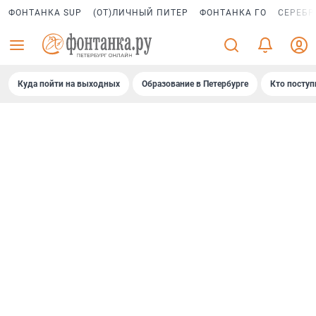
ФОНТАНКА SUP
(ОТ)ЛИЧНЫЙ ПИТЕР
ФОНТАНКА ГО
СЕРЕБР
Куда пойти на выходных
Образование в Петербурге
Кто поступ