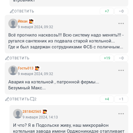
атровникт
+7
–0
ОТВЕТИТЬ
Йёхан
9 января 2024, 09:32
Всё прогнило насквозь!!! Всю систему надо менять!!! - 
ругался сантехник из подвала старой котельной...

Где и был задержан сотрудниками ФСБ с поличным.﻿..
+19
–0
ОТВЕТИТЬ
Гость013
9 января 2024, 09:32
Авария на котельной , патронной фермы...

Безумный Макс...
+4
–1
ОТВЕТИТЬ
2
281842565
9 января 2024, 14:13
И что? Я в Подольске живу, наш микрорайон 
котельная завода имени Орджоникидзе отапливает 