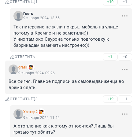
+10
–1
ОТВЕТИТЬ
1
Гость
9 января 2024, 13:55
Так питерские не жгли покры...мебель на улице 
потому в Кремле и не заметили:))

У них там око Саурона только подготовку к 
баррикадам замечать настроено:))
+1
–0
ОТВЕТИТЬ
graail
9 января 2024, 09:26
Все фигня. Главное подписи за самовыдвиженца во 
время сдать.
+19
–1
ОТВЕТИТЬ
3
Хантер2
9 января 2024, 11:44
А отопление как к этому относится? Лишь бы 
грязью тут облить?