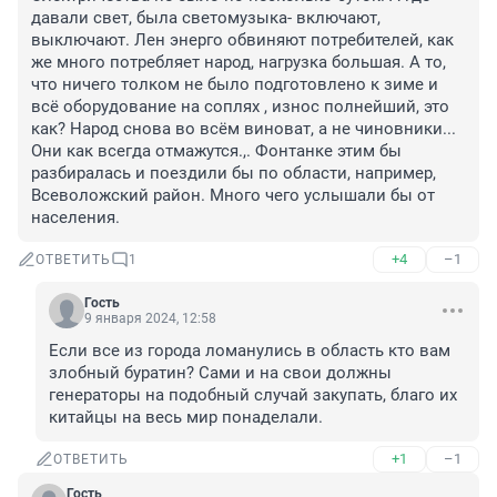
давали свет, была светомузыка- включают, 
выключают. Лен энерго обвиняют потребителей, как 
же много потребляет народ, нагрузка большая. А то, 
что ничего толком не было подготовлено к зиме и 
всё оборудование на соплях , износ полнейший, это 
как? Народ снова во всём виноват, а не чиновники... 
Они как всегда отмажутся.,. Фонтанке этим бы 
разбиралась и поездили бы по области, например, 
Всеволожский район. Много чего услышали бы от 
населения.
+4
–1
ОТВЕТИТЬ
1
Гость
9 января 2024, 12:58
Если все из города ломанулись в область кто вам 
злобный буратин? Сами и на свои должны 
генераторы на подобный случай закупать, благо их 
китайцы на весь мир понаделали.
+1
–1
ОТВЕТИТЬ
Гость