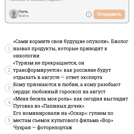
Гость
Отправить
Войти
«Сами кормите свои будущие опухоли». Биолог
1
назвал продукты, которые приводят к
онкологии
«Туризм не прекращается, он
2
трансформируется»: как россияне будут
отдыхать в августе — ответ эксперта
Кому признаются в любви, а кому разобьют
3
сердце: любовный гороскоп на август
«Меня бесила моя роль»: как сегодня выглядит
4
Пуговка из «Папиных дочек»
Его номинировали на «Оскар»: гуляем по
5
местам съемок культового фильма «Вор»
Чухрая — фоторепортаж