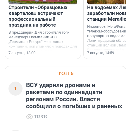
Строители «Образцовых
На водоёмах Лен
кварталов» встречают
заработали новы
профессиональный
станции МегаФон
праздник на работе
Инженеры МегаФона ус
телеком-оборудование 
В преддверии Дня строителя топ-
популярных водоёмах
менеджеры компании «СЗ
Ленинградской области
„Терминал-Ресурс“ — о планах
станции вблизи Лембол
компании, испытаниях и поводах для
Раздолинского озёр, а 
осторожного оптимизма.
7 августа, 18:00
7 августа, 14:59
недалеко от Большого Т
водопада.
ТОП 5
ВСУ ударили дронами и
1
ракетами по одиннадцати
регионам России. Власти
сообщили о погибших и раненых
112 919