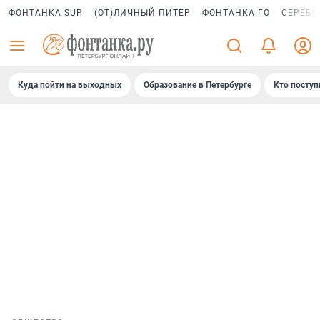
ФОНТАНКА SUP
(ОТ)ЛИЧНЫЙ ПИТЕР
ФОНТАНКА ГО
СЕРЕБР
Куда пойти на выходных
Образование в Петербурге
Кто поступ