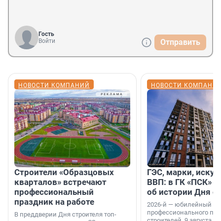
Гость
Войти
Отправить
НОВОСТИ КОМПАНИЙ
НОВОСТИ КОМПАНИ
Строители «Образцовых
ГЭС, марки, искус
кварталов» встречают
ВВП: в ГК «ПСК» р
профессиональный
об истории Дня с
праздник на работе
2026-й — юбилейный го
профессионального пр
В преддверии Дня строителя топ-
строителей. 9 августа 2