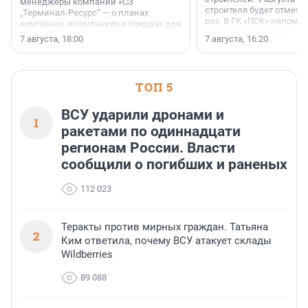
менеджеры компании «СЗ
строителя будет отмечат
„Терминал-Ресурс“ — о планах
раз. В ГК «ПСК» напомни
компании, испытаниях и поводах для
появился праздник и к
осторожного оптимизма.
7 августа, 18:00
7 августа, 16:20
поменялась роль строит
ТОП 5
ВСУ ударили дронами и
1
ракетами по одиннадцати
регионам России. Власти
сообщили о погибших и раненых
112 023
Теракты против мирных граждан. Татьяна
2
Ким ответила, почему ВСУ атакует склады
Wildberries
89 088