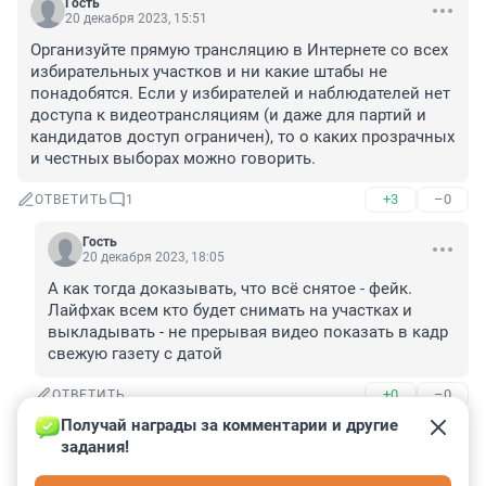
Гость
20 декабря 2023, 15:51
Организуйте прямую трансляцию в Интернете со всех 
избирательных участков и ни какие штабы не 
понадобятся. Если у избирателей и наблюдателей нет 
доступа к видеотрансляциям (и даже для партий и 
кандидатов доступ ограничен), то о каких прозрачных 
и честных выборах можно говорить.
+3
–0
ОТВЕТИТЬ
1
Гость
20 декабря 2023, 18:05
А как тогда доказывать, что всё снятое - фейк. 
Лайфхак всем кто будет снимать на участках и 
выкладывать - не прерывая видео показать в кадр 
свежую газету с датой
+0
–0
ОТВЕТИТЬ
Получай награды за комментарии и другие 
Гость
20 декабря 2023, 15:26
задания!
А где видеонаблюдение, которое устанавливалось на 