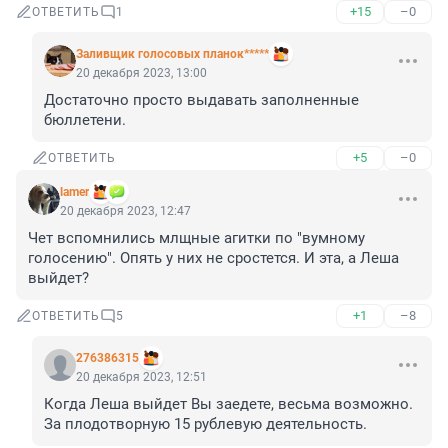
+15
–0
ОТВЕТИТЬ
1
Заливщик голосовых планок*****
20 декабря 2023, 13:00
Достаточно просто выдавать заполненные 
бюллетени.
+5
–0
ОТВЕТИТЬ
lamer
20 декабря 2023, 12:47
Чет вспомнились млщные агитки по "вумному 
голосению". Опять у них не сростется. И эта, а Леша 
выйдет?
+1
–8
ОТВЕТИТЬ
5
276386315
20 декабря 2023, 12:51
Когда Леша выйдет Вы заедете, весьма возможно. 
За плодотворную 15 рублевую деятельность.