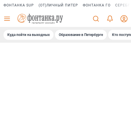
ФОНТАНКА SUP
(ОТ)ЛИЧНЫЙ ПИТЕР
ФОНТАНКА ГО
СЕРЕБР
Куда пойти на выходных
Образование в Петербурге
Кто поступ