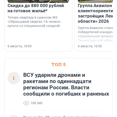
Скидка до 880 000 рублей
Группа Аквилон 
на готовое жильё*
клиентоориентир
застройщик Лени
Теперь квартиру в сданном ЖК
области» 2026
«Образцовый квартал 14» можно
купить со специальной скидкой.
Группа Аквилон стала 
победителей конкурса 
строительная организа
Ленинградской области 
номинации «Самый
6 августа, 18:00
6 августа, 16:50
клиентоориентированн
застройщик Ленинград
области».
ТОП 5
ВСУ ударили дронами и
1
ракетами по одиннадцати
регионам России. Власти
сообщили о погибших и раненых
106 340