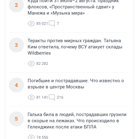
Куда пойти 31 июля–2 августа: праздник
2
флоксов, «Пространственный сдвиг» у
Манежа и «Музыка мира»
85 021
7
Теракты против мирных граждан. Татьяна
3
Ким ответила, почему ВСУ атакует склады
Wildberries
82 282
Погибшие и пострадавшие. Что известно о
4
взрыве в центре Москвы
81 141
216
Галька била в людей, пострадавших грузили
5
в скорые на лежаках. Что происходило в
Геленджике после атаки БПЛА
74 556