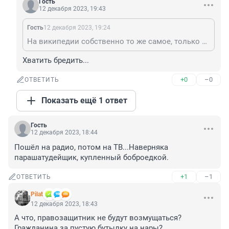
Гость
12 декабря 2023, 19:43
Гость
12 декабря 2023, 19:24
На википедии собственно то же самое, только в более суховатом виде. Факты останутся фактами, где бы их не изложили. Начинай потреблять, пока яйца еще есть в продаже.
Хватить бредить...
+0
–0
ОТВЕТИТЬ
Показать ещё 1 ответ
Гость
12 декабря 2023, 18:44
Пошёл на радио, потом на ТВ...Наверняка 
парашатудейщик, купленный боброедкой.
+1
–1
ОТВЕТИТЬ
Pilat
12 декабря 2023, 18:43
А что, правозащитник не будут возмущаться?

Гражданина за пустую бутылку на нары?
