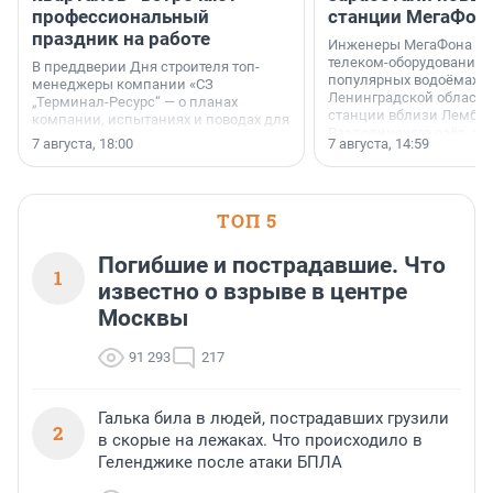
профессиональный
станции МегаФон
праздник на работе
Инженеры МегаФона ус
телеком-оборудование 
В преддверии Дня строителя топ-
популярных водоёмах
менеджеры компании «СЗ
Ленинградской области
„Терминал-Ресурс“ — о планах
станции вблизи Лембол
компании, испытаниях и поводах для
Раздолинского озёр, а 
осторожного оптимизма.
7 августа, 18:00
7 августа, 14:59
недалеко от Большого Т
водопада.
ТОП 5
Погибшие и пострадавшие. Что
1
известно о взрыве в центре
Москвы
91 293
217
Галька била в людей, пострадавших грузили
2
в скорые на лежаках. Что происходило в
Геленджике после атаки БПЛА