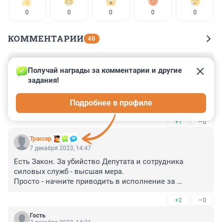
0
0
0
0
0
КОММЕНТАРИИ
40
Гость
7 декабря 2023, 15:57
Получай награды за комментарии и другие 
задания!
Кто? кто? - Россию развалил?

Кто? Кто? - русских разорил?

Подробнее в профиле
Это он, это он Ленинградский покемон......
+1
–0
Трассер
7 декабря 2023, 14:47
Есть Закон. За убийство Депутата и сотрудника 
силовых служб - высшая мера. 

Просто - начните приводить в исполнение за 
рубежом. Познакомьте подсудимого с Ледорубом.
+2
–0
Гость