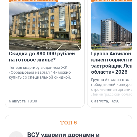
Скидка до 880 000 рублей
Группа Аквилон 
на готовое жильё*
клиентоориентир
застройщик Лени
Теперь квартиру в сданном ЖК
области» 2026
«Образцовый квартал 14» можно
купить со специальной скидкой.
Группа Аквилон стала 
победителей конкурса 
строительная организа
Ленинградской области 
номинации «Самый
6 августа, 18:00
6 августа, 16:50
клиентоориентированн
застройщик Ленинград
области».
ТОП 5
ВСУ ударили дронами и