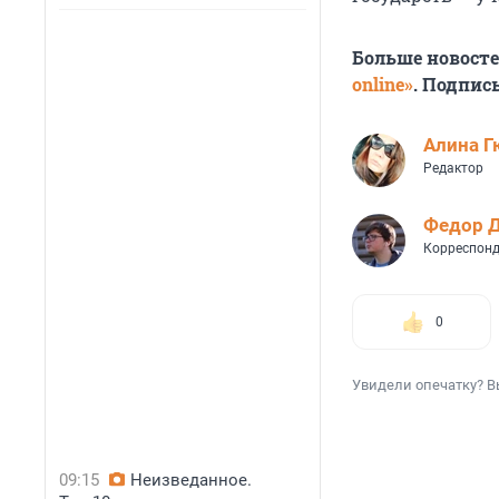
Больше новост
online»
. Подпис
Алина Г
Редактор
Федор 
Корреспонд
0
Увидели опечатку? В
09:15
Неизведанное.