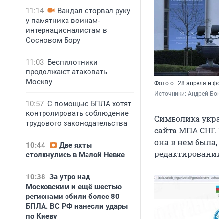
11:14
Вандал оторвал руку
у памятника воинам-
интернационалистам в
Сосновом Бору
11:03
Беспилотники
продолжают атаковать
Москву
Фото от 28 апреля и ф
Источники: 
Андрей Бок
10:57
С помощью БПЛА хотят
контролировать соблюдение
Символика укра
трудового законодательства
сайта МПА СНГ. 
она в нем была
10:44
Две яхты
редактировании
столкнулись в Малой Невке
10:38
За утро над
Московским и ещё шестью
регионами сбили более 80
БПЛА. ВС РФ нанесли удары
по Киеву