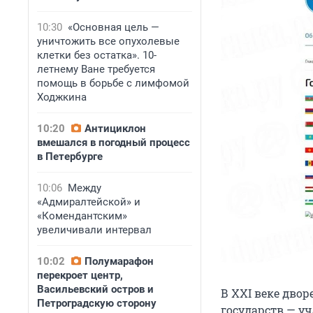
10:30
«Основная цель —
уничтожить все опухолевые
клетки без остатка». 10-
летнему Ване требуется
помощь в борьбе с лимфомой
Ходжкина
10:20
Антициклон
вмешался в погодный процесс
в Петербурге
10:06
Между
«Адмиралтейской» и
«Комендантским»
увеличивали интервал
10:02
Полумарафон
перекроет центр,
Васильевский остров и
В XXI веке дво
Петроградскую сторону
государств — у