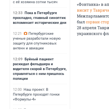
с её хозяина сотни тысяч
«Фонтанка» в ап
висит у Таврич
12:33
Пока в Петербурге
Межпарламентск
прохладно, главный синоптик
был
сорван ст
вспоминает исторические дни
28 апреля Тавр
украинского фл
12:21
Петербургские
ученые разработали новую
защиту для спутниковых
антенн и авиации
12:09
Буйный пациент
раскидал фельдшера и
водителя скорой в Петербурге,
справляться с ним пришлось
полиции
12:00
Наш проект: В
Петербурге проходят гонки
«Формулы-4»