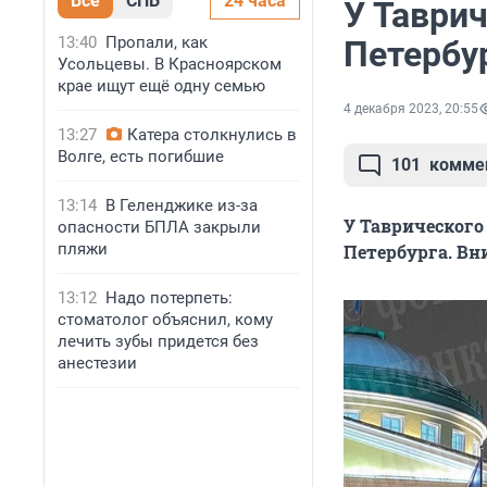
Все
СПБ
24 часа
У Таври
13:40
Пропали, как
Петербу
Усольцевы. В Красноярском
крае ищут ещё одну семью
4 декабря 2023, 20:55
13:27
Катера столкнулись в
Волге, есть погибшие
101
комме
13:14
В Геленджике из-за
У Таврического
опасности БПЛА закрыли
пляжи
Петербурга. Вн
13:12
Надо потерпеть:
стоматолог объяснил, кому
лечить зубы придется без
анестезии