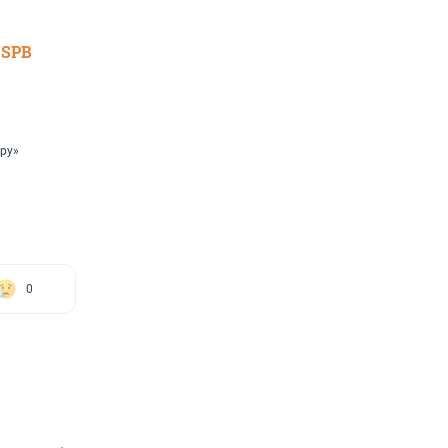
 SPB
ру»
0