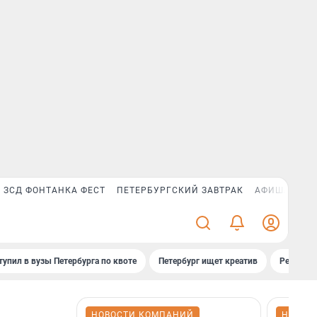
ЗСД ФОНТАНКА ФЕСТ
ПЕТЕРБУРГСКИЙ ЗАВТРАК
АФИША PLUS
тупил в вузы Петербурга по квоте
Петербург ищет креатив
Рейтинги
НОВОСТИ КОМПАНИЙ
НОВОС