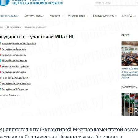
рец является штаб-квартирой Межпарламентской асса
частников Содружества Независимых Государств.