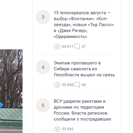
15 телесериалов августа —
3
выбор «Фонтанки»: «Коп-
звезда», новые «Тед Лассо»
и «Джек Ричер»,
«Одержимость»
64 011
27
Экипаж пропавшего в
4
Сибири самолета из
Ленобласти вышел на связь
55 838
60
ВСУ ударили ракетами и
5
дронами по территории
России. Власти регионов
сообщили о пострадавших
53 035