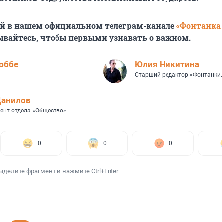
ей в нашем официальном телеграм-канале
«Фонтанка
ывайтесь, чтобы первыми узнавать о важном.
юббе
Юлия Никитина
Старший редактор «Фонтанки.
Данилов
ент отдела «Общество»
0
0
0
ыделите фрагмент и нажмите Ctrl+Enter