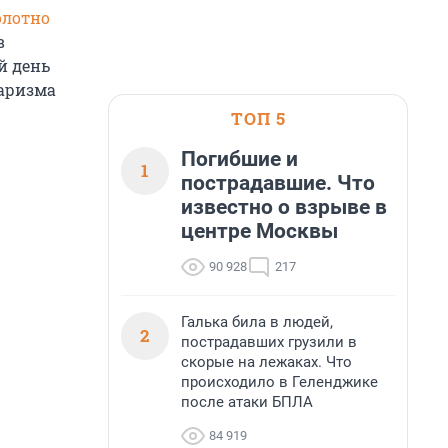
олотно
в
й день
таризма
ТОП 5
Погибшие и
1
пострадавшие. Что
известно о взрыве в
центре Москвы
90 928
217
Галька била в людей,
2
пострадавших грузили в
скорые на лежаках. Что
происходило в Геленджике
после атаки БПЛА
84 919