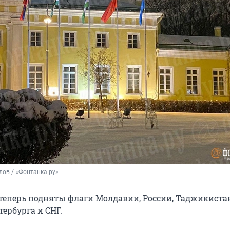
ов / «Фонтанка.ру»
теперь подняты флаги Молдавии, России, Таджикистан
тербурга и СНГ.