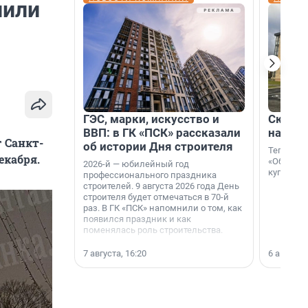
нили
ГЭС, марки, искусство и
Скидка
ВВП: в ГК «ПСК» рассказали
на гот
 Санкт-
об истории Дня строителя
Теперь к
екабря.
«Образцо
2026-й — юбилейный год
купить с
профессионального праздника
строителей. 9 августа 2026 года День
строителя будет отмечаться в 70-й
раз. В ГК «ПСК» напомнили о том, как
появился праздник и как
поменялась роль строительства.
7 августа, 16:20
6 августа,