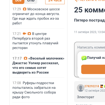
Все
СПБ
24 часа
ПЕРЕЙТИ К ПУ
25 комм
17:29
Московское шоссе
ограничат до конца августа.
Где еще ждать пробок из-за
Пятеро постра
работ
11 октября 2023, 13:04
17:21
В центре
Петербурга второй раз
пытается утонуть плавучий
ресторан
Получай н
17:17
«Веселый молочник»
Джастас Уолкер рассказал,
Гость
что его семью хотят
Войти
выдворить из России
17:08
Руферы-подростки
278292218
попытались забраться на
12 октября 202
крышу Смольного собора
ради фото
Электорат