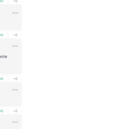
+0
–0
+0
–0
или 
+0
–0
+0
–0