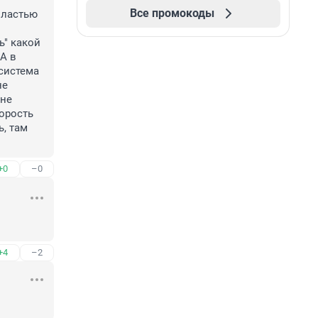
Все промокоды
ластью 
" какой 
А в 
система 
е 
не 
орость 
, там 
+0
–0
+4
–2