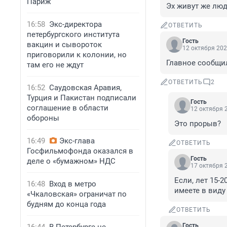
Париж
Эх живут же лю
16:58
Экс-директора
ОТВЕТИТЬ
петербургского института
Гость
вакцин и сывороток
12 октября 202
приговорили к колонии, но
Главное сообщил
там его не ждут
ОТВЕТИТЬ
2
16:52
Саудовская Аравия,
Турция и Пакистан подписали
Гость
соглашение в области
12 октября 2
обороны
Это прорыв?
16:49
Экс-глава
ОТВЕТИТЬ
Госфильмофонда оказался в
Гость
деле о «бумажном» НДС
17 октября 2
Если, лет 15-2
16:48
Вход в метро
имеете в виду
«Чкаловская» ограничат по
будням до конца года
ОТВЕТИТЬ
Гость