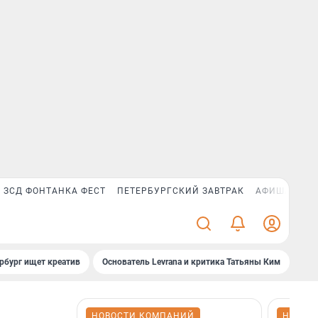
ЗСД ФОНТАНКА ФЕСТ
ПЕТЕРБУРГСКИЙ ЗАВТРАК
АФИША PLUS
рбург ищет креатив
Основатель Levrana и критика Татьяны Ким
Зач
НОВОСТИ КОМПАНИЙ
НОВОС