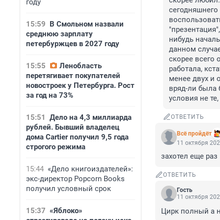
скорее любил..
году
сегодняшнего 
воспользовать
15:59
В Смольном назвали
"презентация",
среднюю зарплату
нибудь начальн
петербуржцев в 2027 году
данном случае
скорее всего 
15:55
Ленобласть
работала, кст
перетягивает покупателей
менее двух и 
новостроек у Петербурга. Рост
вряд-ли была 
за год на 73%
условия не те
15:51
Дело на 4,3 миллиарда
ОТВЕТИТЬ
рублей. Бывший владелец
Всё пройдёт
дома Cartier получил 9,5 года
11 октября 202
строгого режима
захотел еще раз
15:44
«Дело книгоиздателей»:
ОТВЕТИТЬ
экс-директор Popcorn Books
получил условный срок
Гость
11 октября 202
15:37
«Яблоко»
Цирк полный а н