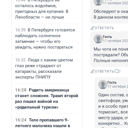
16:44
В Петербурге не
11 октября 202
осталось водоёмов,
пригодных для купания. В
Обследуют и ока
Ленобласти — не лучше
В данном контек
ОТВЕТИТЬ
16:39
В Петербурге готовятся
наблюдать солнечное
Гость
затмение — чтобы его
11 октября 202
увидеть, нужно постараться
Мы чота не понял
пострадали? Объ
16:32
Люди с каким цветом
Полные непонятк
глаз реже страдают от
катаракты, рассказали
ОТВЕТИТЬ
1
эксперты ПНИПУ
Гость
17 октября 2
16:28
Родить американца
Один состав, о
станет сложнее. Трамп второй
светофоре, уж
раз пошел войной на
и я особо прит
«родильный туризм»
тормозит,, все
месту удара, о
16:24
Тело пропавшего 9-
конкретно... 
летнего мальчика нашли в