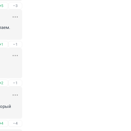
+5
–3
аем. 
+1
–1
+2
–1
орый 
+4
–4