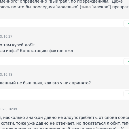
еменного" определённо "выиграл", по повреждениям.. Даже 
оюсь во что бы последняя "моделька" (типа "масква") преврат
3, 16:27
то там курей доЯт…

кая инфа? Констатацию фактов пжл
3, 16:13
енный не был пьян, как это у них принято?
023, 16:39
т, насколько знаю,он давно не злоупотреблять, от слова совсе
кстати, тоже уже давно не отвечает, но покататься любит, тепе