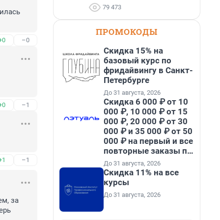
79 473
илась 
ПРОМОКОДЫ
+0
–0
Скидка 15% на
базовый курс по
фридайвингу в Санкт-
Петербурге
До 31 августа, 2026
Скидка 6 000 ₽ от 10
+0
–1
000 ₽, 10 000 ₽ от 15
000 ₽, 20 000 ₽ от 30
000 ₽ и 35 000 ₽ от 50
000 ₽ на первый и все
повторные заказы по
промокоду НАБЕРИ
+1
–1
До 31 августа, 2026
Скидка 11% на все
курсы
До 31 августа, 2026
м, за 
рь 