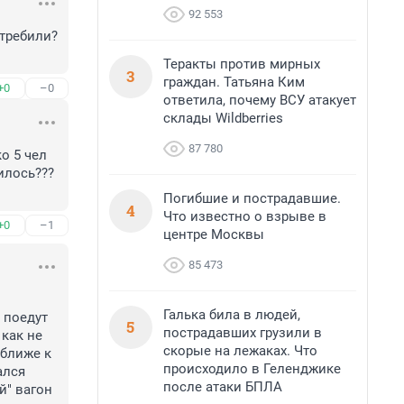
92 553
требили? 
Теракты против мирных
3
граждан. Татьяна Ким
+0
–0
ответила, почему ВСУ атакует
склады Wildberries
87 780
 5 чел 
лось??? 
Погибшие и пострадавшие.
4
Что известно о взрыве в
+0
–1
центре Москвы
85 473
Галька била в людей,
 поедут 
5
пострадавших грузили в
как не 
скорые на лежаках. Что
ближе к 
происходило в Геленджике
лся 
после атаки БПЛА
" вагон 