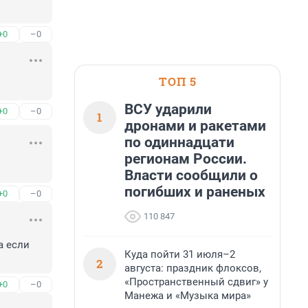
+0
–0
ТОП 5
ВСУ ударили
+0
–0
1
дронами и ракетами
по одиннадцати
регионам России.
Власти сообщили о
погибших и раненых
+0
–0
110 847
 если 
Куда пойти 31 июля–2
2
августа: праздник флоксов,
«Пространственный сдвиг» у
+0
–0
Манежа и «Музыка мира»