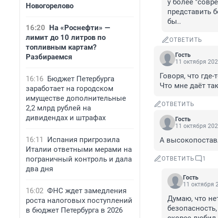
у более "совр
Новогорелово
представить б
бы..
16:20
На «Роснефти» —
лимит до 10 литров по
ОТВЕТИТЬ
топливным картам?
Гость
Разбираемся
11 октября 202
Говоря, что где-
16:16
Бюджет Петербурга
Что мне даёт та
заработает на городском
имуществе дополнительные
ОТВЕТИТЬ
2,2 млрд рублей на
дивидендах и штрафах
Гость
11 октября 202
16:11
Испания пригрозила
А высокопоставл
Италии ответными мерами на
пограничный контроль и дала
ОТВЕТИТЬ
1
два дня
Гость
11 октября 2
16:02
ФНС ждет замедления
Думаю, что не
роста налоговых поступлений
безопасность, 
в бюджет Петербурга в 2026