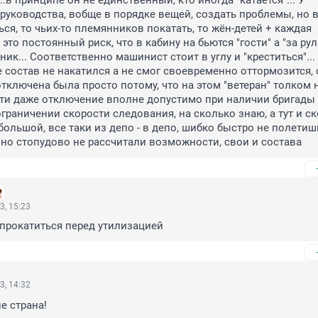
.в принципе он не единственный, кто иногда "катается"... У 
руководства, вобще в порядке вещей, создать проблемы, но в
ся, то чьих-то племянников покатать, то жён-детей + каждая 
 это постоянный риск, что в кабину на бьются "гости" а "за руль
ик... Соответственно машинист стоит в углу и "креститься"... 
 состав не накатился а не смог своевременно оттормозится, 
отключена была просто потому, что на этом "ветеран" толком н
ати даже отключение вполне допустимо при наличии бригады 
ограничении скорости следования, на сколько знаю, а тут и ск
большой, все таки из депо - в депо, шибко быстро не полетишь
, но стопудово не рассчитали возможности, свои и состава
3, 15:23
 прокатиться перед утилизацией
3, 14:32
е страна!