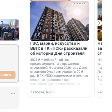
ГЭС, марки, искусство и
На вод
ВВП: в ГК «ПСК» рассказали
зарабо
об истории Дня строителя
станци
2026-й — юбилейный год
Инженер
профессионального праздника
телеком-
строителей. 9 августа 2026 года День
популярн
строителя будет отмечаться в 70-й
Ленингра
равить
раз. В ГК «ПСК» напомнили о том, как
станции 
появился праздник и как
Раздолин
поменялась роль строительства.
недалеко
водопада
7 августа, 16:20
7 августа,