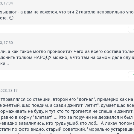
3, 17:34
зывают - а вам не кажется, что эти 2 глагола неправильно упо
сте. 😶
3, 17:30
и, а как такое могло произойти? Чего из всего состава только
яснить толком НАРОДУ можно, а что там на самом деле случи
и...
023, 23:17
тправлялся со станции, второй его "догнал", примерно как на 
е жёлтый, щас поедим, а сзади джигит "летит", думает щас все
ормаживать не буду, и тут кто то трогается не спеша и джигит, 
 равно в корму "влетает" ... Кто за поручни не держался и был 
чевидно завалились, кто грудь ушиб, кто лоб... А лихач полома
Кстати по фото видно, старый советский, "морально устаревший