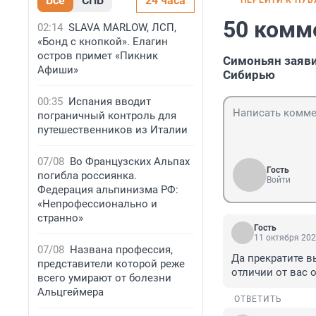
Все
СПБ
24 часа
ПЕРЕЙТИ К ПУ
50 комм
02:14
SLAVA MARLOW, ЛСП,
«Бонд с кнопкой». Елагин
остров примет «Пикник
Симоньян заяви
Афиши»
Сибирью
00:35
Испания вводит
пограничный контроль для
путешественников из Италии
07/08
Во Французских Альпах
Гость
погибла россиянка.
Войти
Федерация альпинизма РФ:
«Непрофессионально и
странно»
Гость
11 октября 202
07/08
Названа профессия,
Да прекратите в
представители которой реже
отличии от вас 
всего умирают от болезни
Альцгеймера
ОТВЕТИТЬ