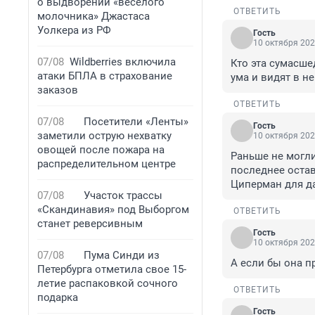
о выдворении «веселого
ОТВЕТИТЬ
молочника» Джастаса
Уолкера из РФ
Гость
10 октября 202
07/08
Wildberries включила
Кто эта сумасше
атаки БПЛА в страхование
ума и видят в н
заказов
ОТВЕТИТЬ
07/08
Посетители «Ленты»
Гость
заметили острую нехватку
10 октября 202
овощей после пожара на
Раньше не могли
распределительном центре
последнее остав
Циперман для д
07/08
Участок трассы
«Скандинавия» под Выборгом
ОТВЕТИТЬ
станет реверсивным
Гость
10 октября 202
07/08
Пума Синди из
А если бы она п
Петербурга отметила свое 15-
летие распаковкой сочного
ОТВЕТИТЬ
подарка
Гость