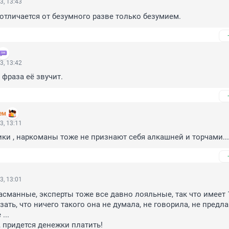
3, 13:43
отличается от безумного разве только безумием.
3, 13:42
 фраза её звучит.
ем
3, 13:11
лики , наркоманы тоже не признают себя алкашней и торчами...
3, 13:01
басманные, эксперты тоже все давно лояльные, так что имеет 
ть, что ничего такого она не думала, не говорила, не предлаг
..

 придется денежки платить!