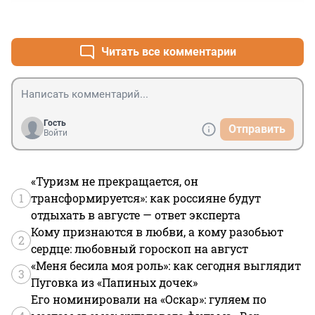
в "долгий" список граждан желающих помочь в столь 
+9
–0
сложных ситуациях. Надеюсь, что такие истории, 
окажут положительное влияние на донорство в 
целом, и на развитие науки
Читать все комментарии
Гость
Отправить
Войти
«Туризм не прекращается, он
1
трансформируется»: как россияне будут
отдыхать в августе — ответ эксперта
Кому признаются в любви, а кому разобьют
2
сердце: любовный гороскоп на август
«Меня бесила моя роль»: как сегодня выглядит
3
Пуговка из «Папиных дочек»
Его номинировали на «Оскар»: гуляем по