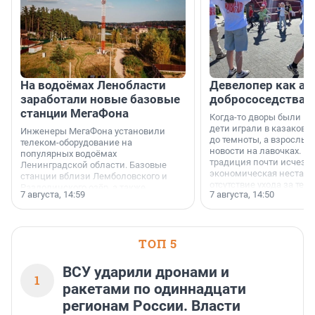
На водоёмах Ленобласти
Девелопер как ар
заработали новые базовые
добрососедства
станции МегаФона
Когда-то дворы были ме
дети играли в казаков-
Инженеры МегаФона установили
до темноты, а взрослые
телеком-оборудование на
новости на лавочках. В 1
популярных водоёмах
традиция почти исчезл
Ленинградской области. Базовые
экономическая нестаби
станции вблизи Лемболовского и
отсутствие ухода за те
Раздолинского озёр, а также
7 августа, 14:59
7 августа, 14:50
сделали своё дело.
недалеко от Большого Тосненского
водопада.
ТОП 5
ВСУ ударили дронами и
1
ракетами по одиннадцати
регионам России. Власти