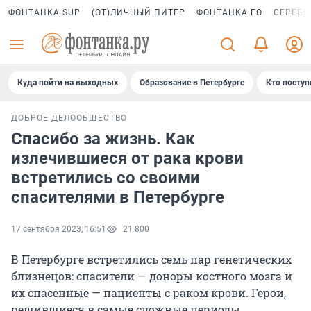
ФОНТАНКА SUP
(ОТ)ЛИЧНЫЙ ПИТЕР
ФОНТАНКА ГО
СЕРЕБР
Куда пойти на выходных
Образование в Петербурге
Кто поступ
ДОБРОЕ ДЕЛО
ОБЩЕСТВО
Спасибо за жизнь. Как
излечившиеся от рака крови
встретились со своими
спасителями в Петербурге
17 сентября 2023, 16:51
21 800
В Петербурге встретились семь пар генетических
близнецов: спасители — доноры костного мозга и
их спасенные — пациенты с раком крови. Герои,
решившиеся в самые сложные периоды