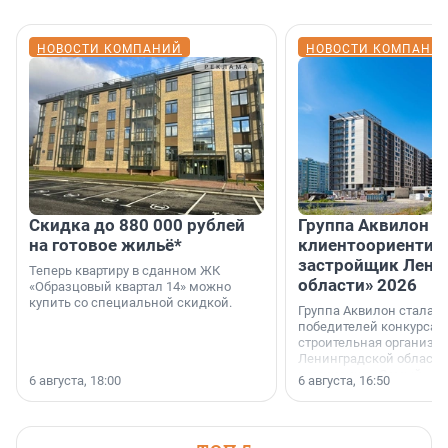
НОВОСТИ КОМПАНИЙ
НОВОСТИ КОМПАНИ
Скидка до 880 000 рублей
Группа Аквилон 
на готовое жильё*
клиентоориентир
застройщик Лени
Теперь квартиру в сданном ЖК
области» 2026
«Образцовый квартал 14» можно
купить со специальной скидкой.
Группа Аквилон стала 
победителей конкурса 
строительная организа
Ленинградской области 
номинации «Самый
6 августа, 18:00
6 августа, 16:50
клиентоориентированн
застройщик Ленинград
области».