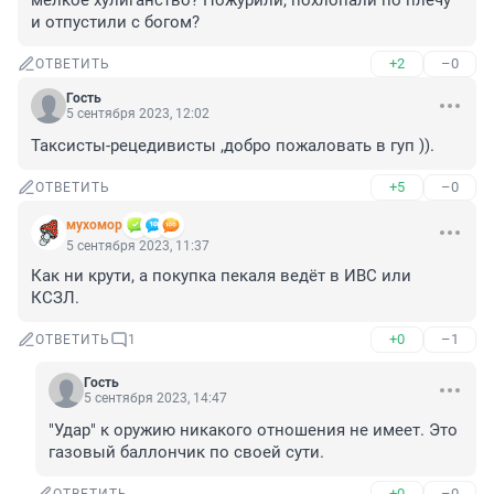
мелкое хулиганство? Пожурили, похлопали по плечу 
и отпустили с богом?
+2
–0
ОТВЕТИТЬ
Гость
5 сентября 2023, 12:02
Таксисты-рецедивисты ,добро пожаловать в гуп )).
+5
–0
ОТВЕТИТЬ
мухомор
5 сентября 2023, 11:37
Как ни крути, а покупка пекаля ведёт в ИВС или 
КСЗЛ.
+0
–1
ОТВЕТИТЬ
1
Гость
5 сентября 2023, 14:47
"Удар" к оружию никакого отношения не имеет. Это 
газовый баллончик по своей сути.
+0
–0