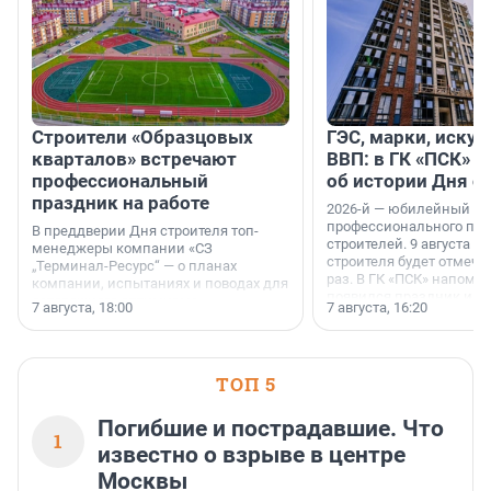
Строители «Образцовых
ГЭС, марки, искус
кварталов» встречают
ВВП: в ГК «ПСК» р
профессиональный
об истории Дня с
праздник на работе
2026-й — юбилейный го
профессионального пр
В преддверии Дня строителя топ-
строителей. 9 августа 2
менеджеры компании «СЗ
строителя будет отмечат
„Терминал-Ресурс“ — о планах
раз. В ГК «ПСК» напомни
компании, испытаниях и поводах для
появился праздник и к
осторожного оптимизма.
7 августа, 18:00
7 августа, 16:20
поменялась роль строит
ТОП 5
Погибшие и пострадавшие. Что
1
известно о взрыве в центре
Москвы