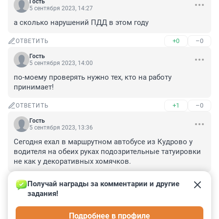
Гость
5 сентября 2023, 14:27
а сколько нарушений ПДД в этом году
+0
–0
ОТВЕТИТЬ
Гость
5 сентября 2023, 14:00
по-моему проверять нужно тех, кто на работу 
принимает!
+1
–0
ОТВЕТИТЬ
Гость
5 сентября 2023, 13:36
Сегодня ехал в маршрутном автобусе из Кудрово у 
водителя на обеих руках подозрительные татуировки 
не как у декоративных хомячков.
+0
–0
ОТВЕТИТЬ
Получай награды за комментарии и другие 
задания!
Гость
5 сентября 2023, 13:04
Подробнее в профиле
Отмажут .