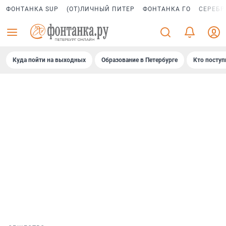
ФОНТАНКА SUP
(ОТ)ЛИЧНЫЙ ПИТЕР
ФОНТАНКА ГО
СЕРЕБР
Куда пойти на выходных
Образование в Петербурге
Кто поступ