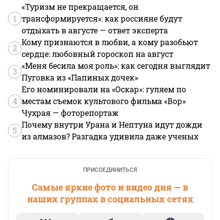
«Туризм не прекращается, он
1
трансформируется»: как россияне будут
отдыхать в августе — ответ эксперта
Кому признаются в любви, а кому разобьют
2
сердце: любовный гороскоп на август
«Меня бесила моя роль»: как сегодня выглядит
3
Пуговка из «Папиных дочек»
Его номинировали на «Оскар»: гуляем по
4
местам съемок культового фильма «Вор»
Чухрая — фоторепортаж
Почему внутри Урана и Нептуна идут дожди
5
из алмазов? Разгадка удивила даже ученых
ПРИСОЕДИНИТЬСЯ
Самые яркие фото и видео дня — в
наших группах в социальных сетях