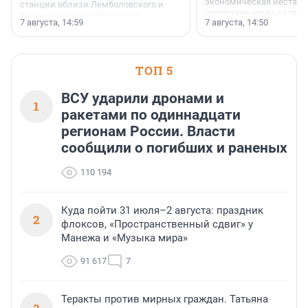
экономическая нестаби
станции вблизи Лемболовского и
отсутствие ухода за те
Раздолинского озёр, а также
7 августа, 14:59
7 августа, 14:50
сделали своё дело.
недалеко от Большого Тосненского
водопада.
ТОП 5
ВСУ ударили дронами и
1
ракетами по одиннадцати
регионам России. Власти
сообщили о погибших и раненых
110 194
Куда пойти 31 июля–2 августа: праздник
2
флоксов, «Пространственный сдвиг» у
Манежа и «Музыка мира»
91 617
7
Теракты против мирных граждан. Татьяна