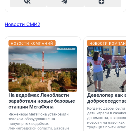
Новости СМИ2
НОВОСТИ КОМПАНИЙ
НОВОСТИ КОМПАНИ
На водоёмах Ленобласти
Девелопер как ар
заработали новые базовые
добрососедства
станции МегаФона
Когда-то дворы были ме
дети играли в казаков-
Инженеры МегаФона установили
до темноты, а взрослые
телеком-оборудование на
новости на лавочках. В 1
популярных водоёмах
традиция почти исчезл
Ленинградской области. Базовые