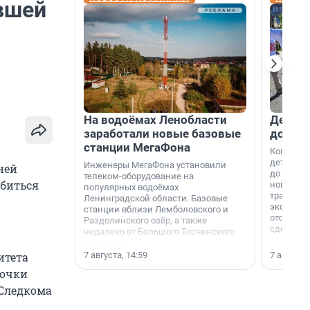
вшей
На водоёмах Ленобласти
Девело
заработали новые базовые
добро
станции МегаФона
Когда-то
дети игр
Инженеры МегаФона установили
ней
до темно
телеком-оборудование на
обиться
новости н
популярных водоёмах
традиция
Ленинградской области. Базовые
экономич
станции вблизи Лемболовского и
отсутств
Раздолинского озёр, а также
сделали 
недалеко от Большого Тосненского
водопада.
7 августа, 14:59
7 августа,
итета
вочки
 Следкома