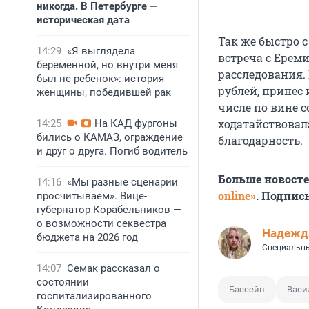
никогда. В Петербурге —
историческая дата
Так же быстро с
14:29
«Я выглядела
встреча с Ерем
беременной, но внутри меня
расследования.
был не ребенок»: история
рублей, принес
женщины, победившей рак
числе по вине 
ходатайствовал
14:25
На КАД фургоны
бились о КАМАЗ, ограждение
благодарность.
и друг о друга. Погиб водитель
Больше новост
14:16
«Мы разные сценарии
online»
. Подпис
просчитываем». Вице-
губернатор Корабельников —
о возможности секвестра
Надежд
бюджета на 2026 год
Специальны
14:07
Семак рассказал о
состоянии
Бассейн
Васи
госпитализированного