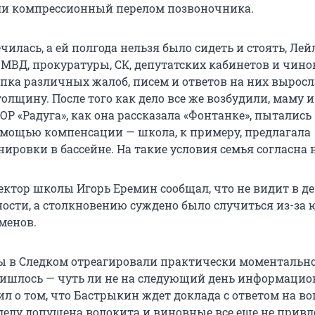
ли компрессионный перелом позвоночника.
чилась, а ей полгода нельзя было сидеть и стоять, Лей
 МВД, прокуратуры, СК, депутатских кабинетов и чин
опка различных жалоб, писем и ответов на них выросла
олщину. После того как дело все же возбудили, маму и
Р «Радуга», как она рассказала «Фонтанке», пытались
мощью компенсации — школа, к примеру, предлагала
ировки в бассейне. На такие условия семья согласна 
ектор школы Игорь Еремин сообщал, что не видит в д
ности, а столкновению суждено было случиться из-за 
менов.
ы в Следком отреагировали практически моментально,
ришлось — чуть ли не на следующий день информаци
л о том, что Бастрыкин ждет доклада с ответом на во
 делу допущена волокита и виновные все еще не прив