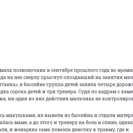
мала позвоночник в сентябре прошлого года во время
гда на нее сверху прыгнул опоздавший на занятия ма
танка», в бассейне группа детей заняла четыре дорожк
ка сорока детей и три тренера. Судя по кадрам с кам
я, ни один из них действия мальчика не контролиров
сь макушками, их вывели из бассейна и отдали матер
ась маме, а до этого и тренеру на боль в спине, одна
ли, и женщина сама повезла девочку в травму, где и