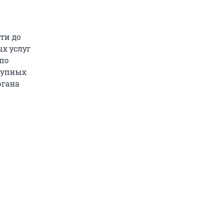
ти до
ых услуг
по
ступных
ргана