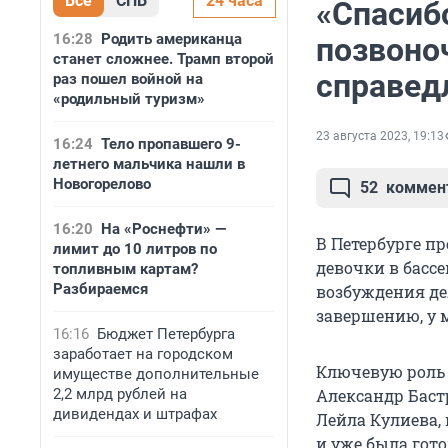
Все
СПБ
24 часа
«Спасиб
16:28
Родить американца
позвоно
станет сложнее. Трамп второй
справед
раз пошел войной на
«родильный туризм»
23 августа 2023, 19:13
16:24
Тело пропавшего 9-
летнего мальчика нашли в
Новогорелово
52
коммен
16:20
На «Роснефти» —
В Петербурге п
лимит до 10 литров по
девочки в бассе
топливным картам?
Разбираемся
возбуждения де
завершению, у 
16:16
Бюджет Петербурга
заработает на городском
Ключевую роль 
имуществе дополнительные
2,2 млрд рублей на
Александр Баст
дивидендах и штрафах
Лейла Кулиева,
и уже была гот