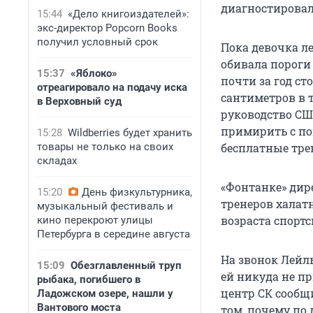
диагностирова
15:44
«Дело книгоиздателей»:
экс-директор Popcorn Books
получил условный срок
Пока девочка ле
обивала пороги
15:37
«Яблоко»
почти за год ст
отреагировало на подачу иска
сантиметров в т
в Верховный суд
руководство СШО
примирить с по
15:28
Wildberries будет хранить
товары не только на своих
бесплатные трен
складах
«Фонтанке» дир
15:20
День физкультурника,
тренеров халат
музыкальный фестиваль и
возраста спортс
кино перекроют улицы
Петербурга в середине августа
На звонок Лейл
15:09
Обезглавленный труп
ей никуда не п
рыбака, погибшего в
центр СК сообщи
Ладожском озере, нашли у
Вантового моста
том, почему по