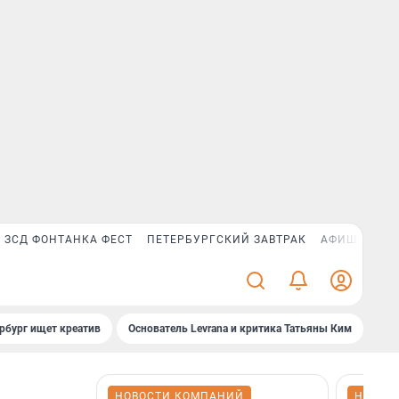
ЗСД ФОНТАНКА ФЕСТ
ПЕТЕРБУРГСКИЙ ЗАВТРАК
АФИША PLUS
рбург ищет креатив
Основатель Levrana и критика Татьяны Ким
Зач
НОВОСТИ КОМПАНИЙ
НОВОС