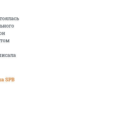
стоялась
ьного
он
 том
писала
ка SPB