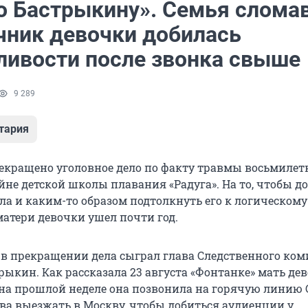
о Бастрыкину». Семья слома
чник девочки добилась
ливости после звонка свыше
9 289
тария
рекращено уголовное дело по факту травмы восьмилет
йне детской школы плавания «Радуга». На то, чтобы д
ла и каким-то образом подтолкнуть его к логическому
матери девочки ушел почти год.
в прекращении дела сыграл глава Следственного ком
рыкин. Как рассказала 23 августа «Фонтанке» мать де
 на прошлой неделе она позвонила на горячую линию
ова выезжать в Москву, чтобы добиться аудиенции у