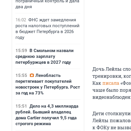
пограничный контроль и дала
два дня
16:02
ФНС ждет замедления
роста налоговых поступлений
в бюджет Петербурга в 2026
году
15:59
В Смольном назвали
среднюю зарплату
петербуржцев в 2027 году
Дочь Лейлы сло
15:55
Ленобласть
тренировки, ко
перетягивает покупателей
Как
писала
«Фон
новостроек у Петербурга. Рост
чаше было поряд
за год на 73%
видеонаблюдени
15:51
Дело на 4,3 миллиарда
рублей. Бывший владелец
Дети столкнули
дома Cartier получил 9,5 года
Лейлы пожаловал
строгого режима
к ФОКу не вызва