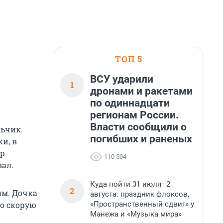
ТОП 5
ВСУ ударили
1
дронами и ракетами
по одиннадцати
регионам России.
Власти сообщили о
льчик.
погибших и раненых
и, в
ер
110 504
ал.
Куда пойти 31 июля–2
2
ям. Дочка
августа: праздник флоксов,
«Пространственный сдвиг» у
ко скорую
Манежа и «Музыка мира»