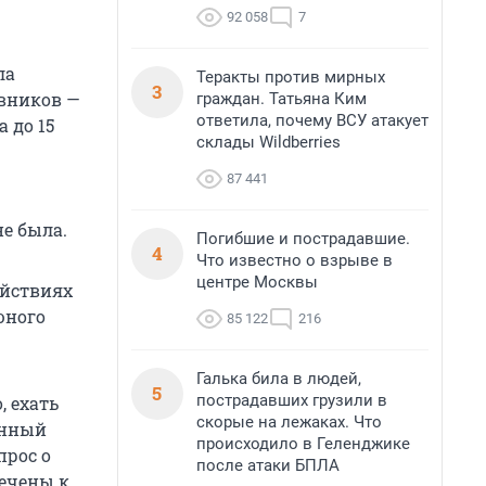
92 058
7
ла
Теракты против мирных
3
овников —
граждан. Татьяна Ким
ответила, почему ВСУ атакует
 до 15
склады Wildberries
87 441
не была.
Погибшие и пострадавшие.
4
Что известно о взрыве в
центре Москвы
ействиях
юного
85 122
216
Галька била в людей,
5
пострадавших грузили в
 ехать
скорые на лежаках. Что
онный
происходило в Геленджике
прос о
после атаки БПЛА
лечены к