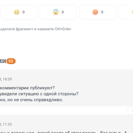
0
0
0
ыделите фрагмент и нажмите Ctrl+Enter
ИИ
52
, 18:09
 комментарии публикуют? 

увидели ситуацию с одной стороны? 

но, но не очень справедливо.
, 11:35