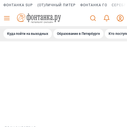
ФОНТАНКА SUP
(ОТ)ЛИЧНЫЙ ПИТЕР
ФОНТАНКА ГО
СЕРЕБР
Куда пойти на выходных
Образование в Петербурге
Кто поступ