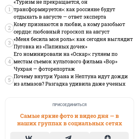
«Туризм не прекращается, он
1
трансформируется»: как россияне будут
отдыхать в августе — ответ эксперта
Кому признаются в любви, а кому разобьют
2
сердце: любовный гороскоп на август
«Меня бесила моя роль»: как сегодня выглядит
3
Пуговка из «Папиных дочек»
Его номинировали на «Оскар»: гуляем по
4
местам съемок культового фильма «Вор»
Чухрая — фоторепортаж
Почему внутри Урана и Нептуна идут дожди
5
из алмазов? Разгадка удивила даже ученых
ПРИСОЕДИНИТЬСЯ
Самые яркие фото и видео дня — в
наших группах в социальных сетях