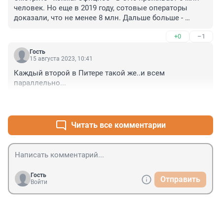
человек. Но еще в 2019 году, сотовые операторы 
доказали, что не менее 8 млн. Дальше больше - 
каждый месяц нелегалов-мигрантов оформляют как 
+0
–1
легалов. Ориентир усредненный - 200 000 нелегалов 
прибывает постоянно в Питер. 

Гость
Едут в Россию - деревенщина. Поэтому - на дорогах 
15 августа 2023, 10:41
никто из мигрантов не соблюдает ПДД, таксисты - 
Каждый второй в Питере такой же..и всем 
тоже мигранты на каршеринге. Нелегалы постоянно 
параллельно...
затевают драки с местными, повышено количество 
грабежей, смертей и изнасилований по вине 
+1
–0
мигрантов.

Кому это надо? Да пофиг!

Читать все комментарии
Страна пофиг.
Гость
Отправить
Войти