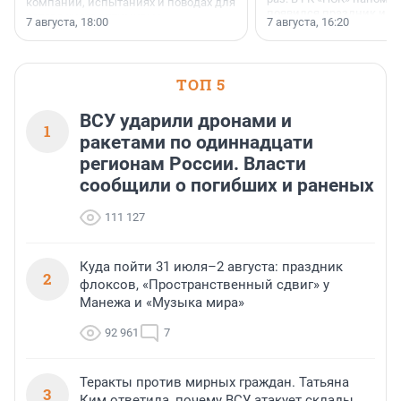
компании, испытаниях и поводах для
появился праздник и к
осторожного оптимизма.
7 августа, 18:00
7 августа, 16:20
поменялась роль строит
ТОП 5
ВСУ ударили дронами и
1
ракетами по одиннадцати
регионам России. Власти
сообщили о погибших и раненых
111 127
Куда пойти 31 июля–2 августа: праздник
2
флоксов, «Пространственный сдвиг» у
Манежа и «Музыка мира»
92 961
7
Теракты против мирных граждан. Татьяна
3
Ким ответила, почему ВСУ атакует склады