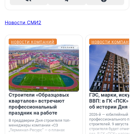
Новости СМИ2
НОВОСТИ КОМПАНИЙ
НОВОСТИ КОМПАНИ
Строители «Образцовых
ГЭС, марки, искус
кварталов» встречают
ВВП: в ГК «ПСК» р
профессиональный
об истории Дня с
праздник на работе
2026-й — юбилейный го
профессионального пр
В преддверии Дня строителя топ-
строителей. 9 августа 2
менеджеры компании «СЗ
строителя будет отмечат
„Терминал-Ресурс“ — о планах
раз. В ГК «ПСК» напомни