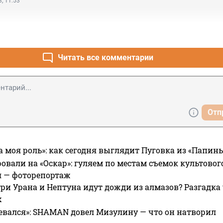
, 11:53
Читать все комментарии
Отп
а моя роль»: как сегодня выглядит Пуговка из «Папин
овали на «Оскар»: гуляем по местам съемок культово
я — фоторепортаж
ри Урана и Нептуна идут дожди из алмазов? Разгадка
х
евался»: SHAMAN довел Мизулину — что он натворил