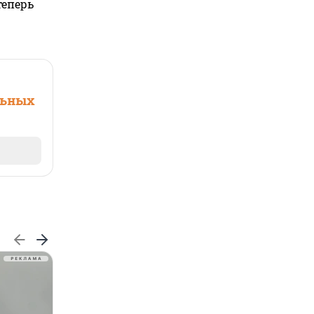
теперь
льных