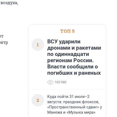
воздуха,
ТОП 5
ет
ВСУ ударили
ентр
1
дронами и ракетами
по одиннадцати
регионам России.
Власти сообщили о
погибших и раненых
103 980
Куда пойти 31 июля–2
2
августа: праздник флоксов,
«Пространственный сдвиг» у
Манежа и «Музыка мира»