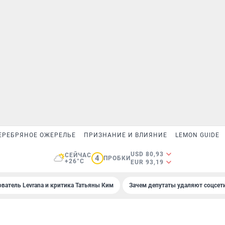
ЕРЕБРЯНОЕ ОЖЕРЕЛЬЕ
ПРИЗНАНИЕ И ВЛИЯНИЕ
LEMON GUIDE
USD 80,93
СЕЙЧАС
4
ПРОБКИ
+26°C
EUR 93,19
ователь Levrana и критика Татьяны Ким
Зачем депутаты удаляют соцсет