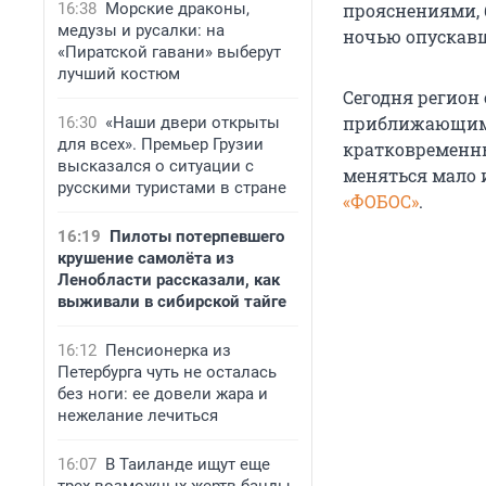
16:38
Морские драконы,
прояснениями, б
медузы и русалки: на
ночью опускавша
«Пиратской гавани» выберут
лучший костюм
Сегодня регион 
приближающимся
16:30
«Наши двери открыты
для всех». Премьер Грузии
кратковременны
высказался о ситуации с
меняться мало и
русскими туристами в стране
«ФОБОС»
.
16:19
Пилоты потерпевшего
крушение самолёта из
Ленобласти рассказали, как
выживали в сибирской тайге
16:12
Пенсионерка из
Петербурга чуть не осталась
без ноги: ее довели жара и
нежелание лечиться
16:07
В Таиланде ищут еще