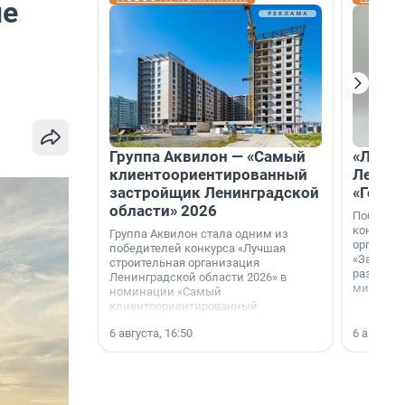
ые
Группа Аквилон — «Самый
«Лучши
клиентоориентированный
Ленобл
застройщик Ленинградской
«Город
области» 2026
Победите
конкурса
Группа Аквилон стала одним из
организа
победителей конкурса «Лучшая
«За лучш
строительная организация
развития
Ленинградской области 2026» в
микрорай
номинации «Самый
клиентоориентированный
застройщик Ленинградской
6 августа, 16:50
6 августа,
области».