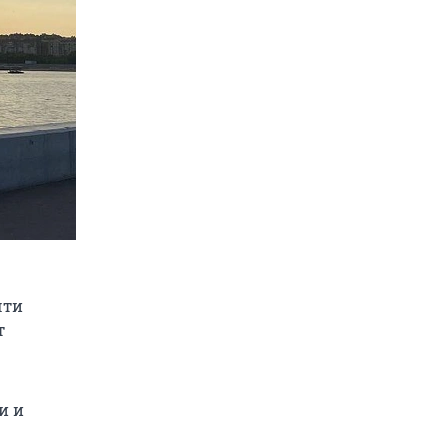
чти
т
и и