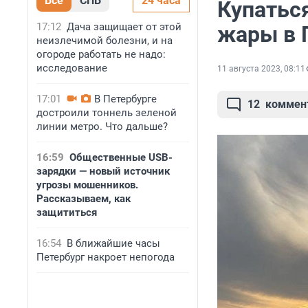
Все
СПБ
24 часа
Купатьс
17:12
Дача защищает от этой
жары в 
неизлечимой болезни, и на
огороде работать не надо:
исследование
11 августа 2023, 08:11
17:01
В Петербурге
12
коммен
достроили тоннель зеленой
линии метро. Что дальше?
16:59
Общественные USB-
зарядки — новый источник
угрозы мошенников.
Рассказываем, как
защититься
16:54
В ближайшие часы
Петербург накроет непогода