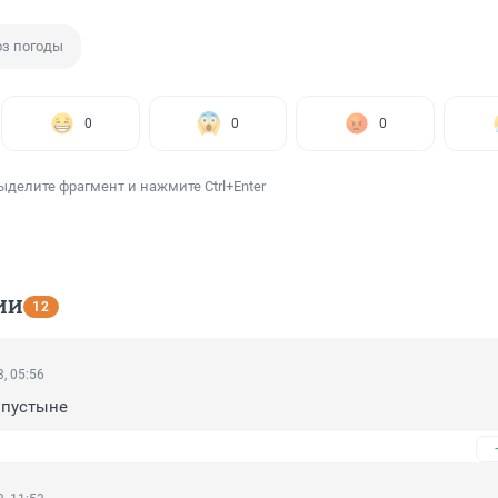
оз погоды
0
0
0
ыделите фрагмент и нажмите Ctrl+Enter
ИИ
12
, 05:56
в пустыне