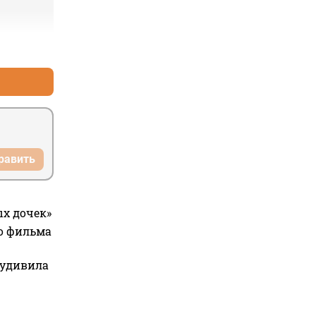
+0
–0
равить
ых дочек»
го фильма
 удивила