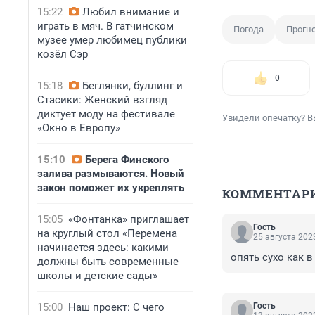
15:22
Любил внимание и
играть в мяч. В гатчинском
Погода
Прогн
музее умер любимец публики
козёл Сэр
0
15:18
Беглянки, буллинг и
Стасики: Женский взгляд
диктует моду на фестивале
Увидели опечатку? В
«Окно в Европу»
15:10
Берега Финского
залива размываются. Новый
закон поможет их укреплять
КОММЕНТАР
15:05
«Фонтанка» приглашает
Гость
на круглый стол «Перемена
25 августа 2023
начинается здесь: какими
опять сухо как 
должны быть современные
школы и детские сады»
15:00
Наш проект: С чего
Гость