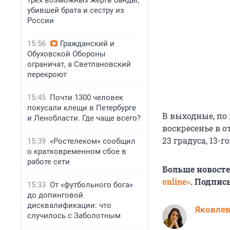
трех возможных жертв банды,
убившей брата и сестру из
России
15:56
Гражданский и
Обуховской Обороны
ограничат, а Светлановский
перекроют
15:45
Почти 1300 человек
покусали клещи в Петербурге
В выходные, по
и Ленобласти. Где чаще всего?
воскресенье в о
23 градуса, 13-г
15:39
«Ростелеком» сообщил
о кратковременном сбое в
работе сети
Больше новост
online»
. Подпис
15:33
От «футбольного бога»
до допинговой
дисквалификации: что
Яковле
случилось с Заболотным