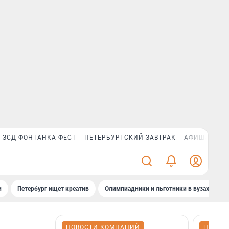
ЗСД ФОНТАНКА ФЕСТ
ПЕТЕРБУРГСКИЙ ЗАВТРАК
АФИША PLUS
и
Петербург ищет креатив
Олимпиадники и льготники в вузах СПб
НОВОСТИ КОМПАНИЙ
НОВОС