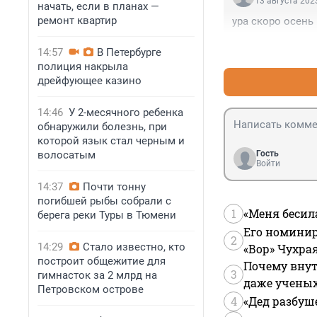
13 августа 2023
начать, если в планах —
ремонт квартир
ура скоро осень
14:57
В Петербурге
полиция накрыла
дрейфующее казино
14:46
У 2-месячного ребенка
обнаружили болезнь, при
которой язык стал черным и
волосатым
Гость
Войти
14:37
Почти тонну
погибшей рыбы собрали с
1
«Меня бесил
берега реки Туры в Тюмени
Его номинир
2
14:29
Стало известно, кто
«Вор» Чухра
построит общежитие для
Почему внут
3
гимнасток за 2 млрд на
даже учены
Петровском острове
4
«Дед разбуш