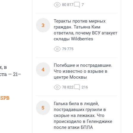
80 817
7
Теракты против мирных
3
граждан. Татьяна Ким
ответила, почему ВСУ атакует
склады Wildberries
79 775
Погибшие и пострадавшие.
, в
4
Что известно о взрыве в
ста — 21–
центре Москвы
78 822
216
 SPB
Галька била в людей,
5
пострадавших грузили в
скорые на лежаках. Что
происходило в Геленджике
после атаки БПЛА