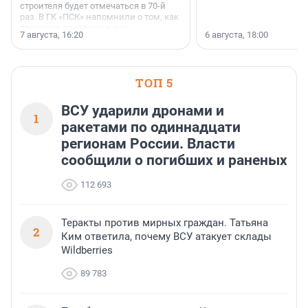
строителя будет отмечаться в 70-й
раз. В ГК «ПСК» напомнили о том, как
появился праздник и как
7 августа, 16:20
6 августа, 18:00
поменялась роль строительства.
ТОП 5
ВСУ ударили дронами и
1
ракетами по одиннадцати
регионам России. Власти
сообщили о погибших и раненых
112 693
Теракты против мирных граждан. Татьяна
2
Ким ответила, почему ВСУ атакует склады
Wildberries
89 783