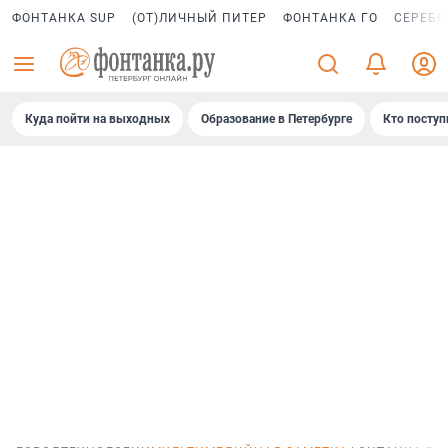
ФОНТАНКА SUP
(ОТ)ЛИЧНЫЙ ПИТЕР
ФОНТАНКА ГО
СЕРЕБР
Куда пойти на выходных
Образование в Петербурге
Кто поступ