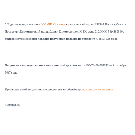
* Подарок предоставляет
ООО «ДЦ «Зрение»
, юридический адрес: 197348, Россия, Санкт-
Петербург, Коломяжский пр., д.10, лит. Т, помещение 1Н, 3Н, офис 210. ИНН: 7814386846,,
подробности о сроках и порядке получения подарка по телефону +7 (812) 325 55 35.
Лицензия на осуществление медицинской деятельности ЛО-78-01-008237 от 9 октября
2017 года
Присылая свой вопрос, вы соглашаетесь на обработку
персональных данных
.
Реклама.