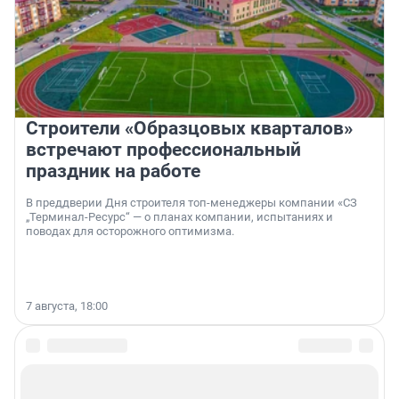
Строители «Образцовых кварталов»
встречают профессиональный
праздник на работе
В преддверии Дня строителя топ-менеджеры компании «СЗ
„Терминал-Ресурс“ — о планах компании, испытаниях и
поводах для осторожного оптимизма.
7 августа, 18:00