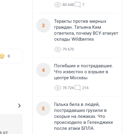
80 648
7
Теракты против мирных
3
граждан. Татьяна Ким
ответила, почему ВСУ атакует
склады Wildberries
79 670
0
Погибшие и пострадавшие.
4
Что известно о взрыве в
центре Москвы
78 726
216
Галька била в людей,
5
пострадавших грузили в
скорые на лежаках. Что
происходило в Геленджике
после атаки БПЛА
 от 