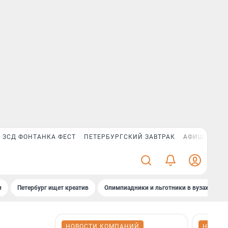
ЗСД ФОНТАНКА ФЕСТ
ПЕТЕРБУРГСКИЙ ЗАВТРАК
АФИША PLUS
и
Петербург ищет креатив
Олимпиадники и льготники в вузах СПб
НОВОСТИ КОМПАНИЙ
НОВОС