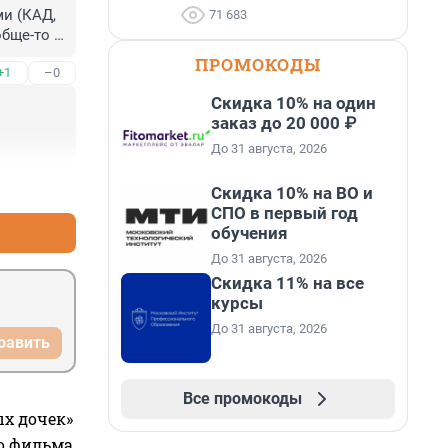
и (КАД, 
71 683
бще-то 
уются 
ПРОМОКОДЫ
+1
–0
 
Скидка 10% на один
заказ до 20 000 ₽
До 31 августа, 2026
+0
–0
Скидка 10% на ВО и
СПО в первый год
обучения
До 31 августа, 2026
Скидка 11% на все
курсы
До 31 августа, 2026
равить
Все промокоды
ых дочек»
го фильма