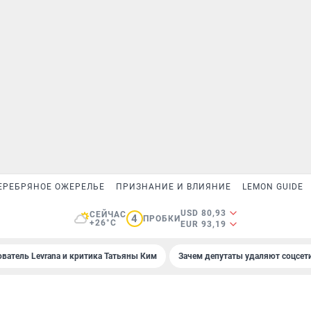
ЕРЕБРЯНОЕ ОЖЕРЕЛЬЕ
ПРИЗНАНИЕ И ВЛИЯНИЕ
LEMON GUIDE
USD 80,93
СЕЙЧАС
4
ПРОБКИ
+26°C
EUR 93,19
ователь Levrana и критика Татьяны Ким
Зачем депутаты удаляют соцсет