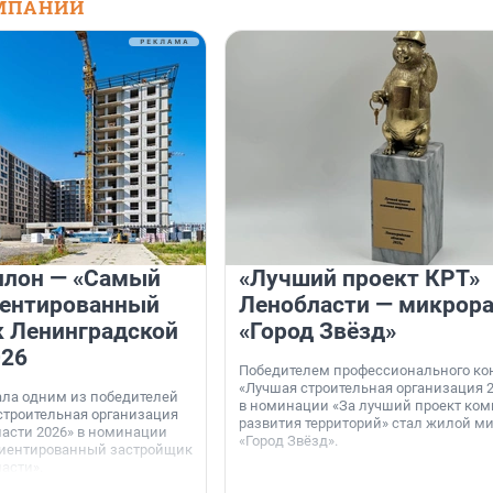
МПАНИЙ
илон — «Самый
«Лучший проект КРТ»
иентированный
Ленобласти — микрор
 Ленинградской
«Город Звёзд»
026
Победителем профессионального ко
«Лучшая строительная организация 2
ала одним из победителей
в номинации «За лучший проект ком
строительная организация
развития территорий» стал жилой м
асти 2026» в номинации
«Город Звёзд».
иентированный застройщик
асти».