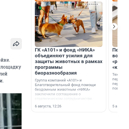
ГК «А101» и фонд «НИКА»
Петер
объединяют усилия для
возвр
йке.
защиты животных в рамках
«раскл
йплощадку
программы
«книж
биоразнообразия
лей
Технолог
перестае
и.
Группа компаний «А101» и
переходи
Благотворительный фонд помощи
повседне
бездомным животным «НИКА»
заключили соглашение о
стратегическом сотрудничестве.
6 августа, 12:26
5 августа,