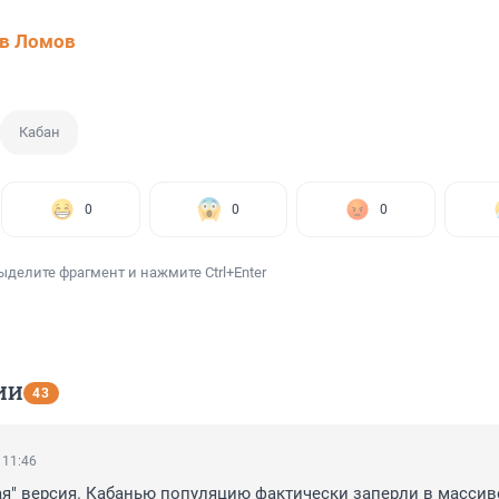
в Ломов
Кабан
0
0
0
ыделите фрагмент и нажмите Ctrl+Enter
ИИ
43
 11:46
ая" версия. Кабанью популяцию фактически заперли в массиве