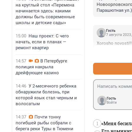
Новоорловского 
на круглый стол «Перемена
Парашютная ул.)
начинается здесь: какими
свиньям на кладб
должны быть современные
приношениями и
школы и детские сады»
вывезти в "зако
Гость
7 августа 2023,
15:00
Наш проект: С чего
начать, если в планах —
Xorosho novosti!!
ремонт квартир
14:57
В Петербурге
полиция накрыла
дрейфующее казино
14:46
У 2-месячного ребенка
обнаружили болезнь, при
которой язык стал черным и
Гость
Войти
волосатым
14:37
Почти тонну
1
«Меня бесил
погибшей рыбы собрали с
берега реки Туры в Тюмени
Его номинир