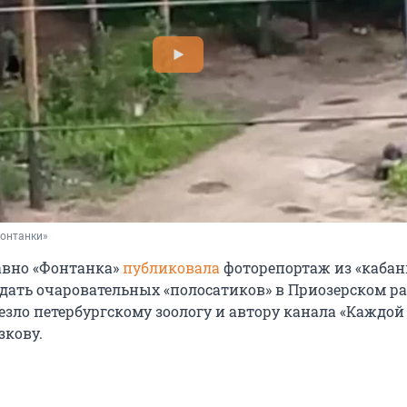
Фонтанки»
авно «Фонтанка»
публиковала
фоторепортаж из «кабан
юдать очаровательных «полосатиков» в Приозерском р
езло петербургскому зоологу и автору канала «Каждой
зкову.