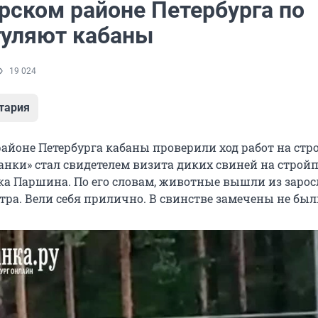
рском районе Петербурга по
гуляют кабаны
19 024
тария
айоне Петербурга кабаны проверили ход работ на стро
анки» стал свидетелем визита диких свиней на стро
ка Паршина. По его словам, животные вышли из зарос
утра. Вели себя прилично. В свинстве замечены не был