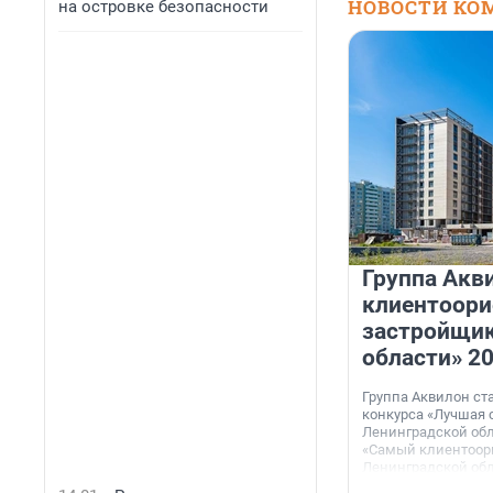
НОВОСТИ КО
на островке безопасности
Группа Акв
клиентоор
застройщик
области» 2
Группа Аквилон ст
конкурса «Лучшая 
Ленинградской обл
«Самый клиентоор
Ленинградской обл