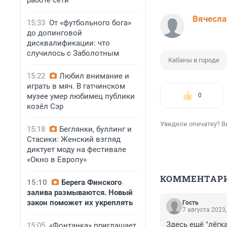
работе сети
Вячесла
15:33
От «футбольного бога»
до допинговой
дисквалификации: что
случилось с Заболотным
Кабаны в городе
15:22
Любил внимание и
играть в мяч. В гатчинском
0
музее умер любимец публики
козёл Сэр
Увидели опечатку? В
15:18
Беглянки, буллинг и
Стасики: Женский взгляд
диктует моду на фестивале
«Окно в Европу»
КОММЕНТАР
15:10
Берега Финского
залива размываются. Новый
закон поможет их укреплять
Гость
7 августа 2023,
Здесь ещё "лёгк
15:05
«Фонтанка» приглашает