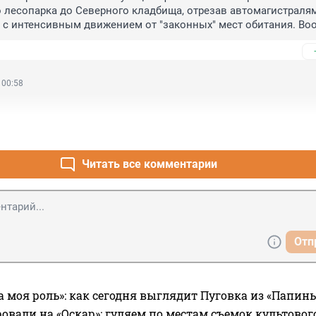
лесопарка до Северного кладбища, отрезав автомагистралям
 с интенсивным движением от "законных" мест обитания. Воо
ище, вроде, не место. Ладно, что пока ещё, вроде, довольств
 не разрывают могилы. А отловить небезопасных животных и
нную" среду обитания казна, наверное, не позволяет?
 00:58
Читать все комментарии
Отп
а моя роль»: как сегодня выглядит Пуговка из «Папин
овали на «Оскар»: гуляем по местам съемок культово