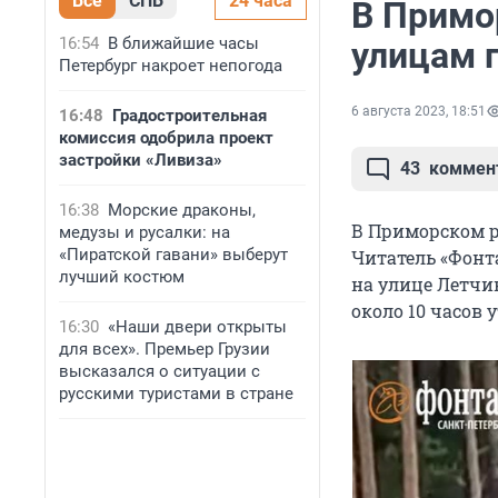
Все
СПБ
24 часа
В Примо
16:54
В ближайшие часы
улицам 
Петербург накроет непогода
6 августа 2023, 18:51
16:48
Градостроительная
комиссия одобрила проект
застройки «Ливиза»
43
коммен
16:38
Морские драконы,
В Приморском р
медузы и русалки: на
«Пиратской гавани» выберут
Читатель «Фонт
лучший костюм
на улице Летчи
около 10 часов 
16:30
«Наши двери открыты
для всех». Премьер Грузии
высказался о ситуации с
русскими туристами в стране