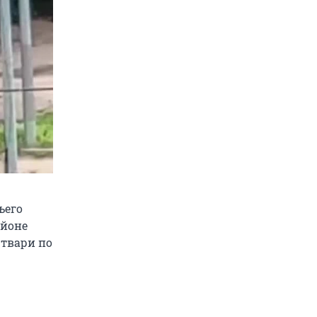
ьего
айоне
 твари по