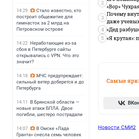
2
«Вор» Чухра
14:29
Стало известно, кто
Почему внут
построит общежитие для
3
даже учены
гимнасток за 2 млрд на
4
«Дед разбуш
Петровском острове
5
«Я крутая»:
14:22
Неработающие из-за
сбоя в Петербурге сайты
открывались с VPN. Что это
значит?
14:18
МЧС предупреждает:
Самые ярки
сильный ветер доберется и до
Петербурга
14:11
В Брянской области —
ВКо
новые атаки БПЛА. Двое
погибли, шестеро пострадали
Новости СМИ2
14:07
В Омске «Лада
Гранта» снесла семь человек