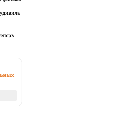
 удивила
теперь
льных