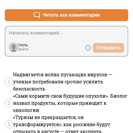
+3
–2
Влажная уборка квартиры и свежезаваренный чай без 
сахара тоже помогают перенести жару.
Читать все комментарии
Гость
Отправить
Войти
Надвигается волна пугающих вирусов —
1
ученые потребовали срочно усилить
безопасность
«Сами кормите свои будущие опухоли». Биолог
2
назвал продукты, которые приводят к
онкологии
«Туризм не прекращается, он
3
трансформируется»: как россияне будут
отдыхать в августе — ответ эксперта