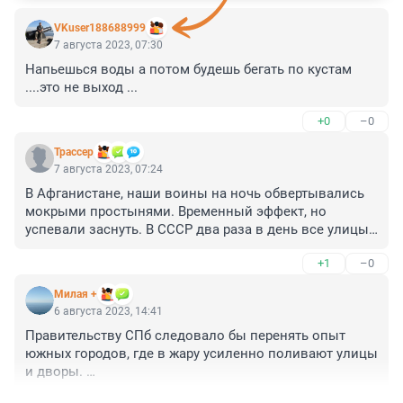
VKuser188688999
7 августа 2023, 07:30
Напьешься воды а потом будешь бегать по кустам 
....это не выход ...
+0
–0
Трассер
7 августа 2023, 07:24
В Афганистане, наши воины на ночь обвертывались 
мокрыми простынями. Временный эффект, но 
успевали заснуть. В СССР два раза в день все улицы 
поливали машинами-поливалками. В Арабских 
+1
–0
странах очень много работающих фонтанов. В КНР 
запрещено открывать окна при работающем 
Милая +
кондиционере. В Средней Азии носят плотный халат, 
6 августа 2023, 14:41
тюбетейку и пьют зеленый горячий чай. В РФ - сидят 
Правительству СПб следовало бы перенять опыт 
на диване и ждут, когда жара спадёт. Скоро!
южных городов, где в жару усиленно поливают улицы 
и дворы. 

Люди выливают вёдра воды на балконы. 
