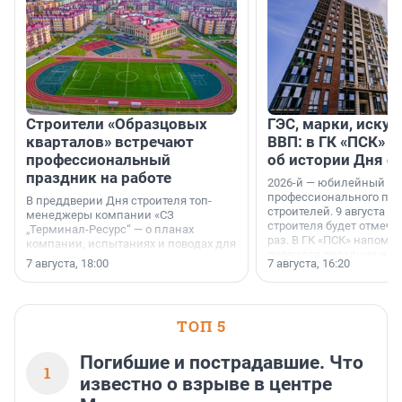
Строители «Образцовых
ГЭС, марки, искус
кварталов» встречают
ВВП: в ГК «ПСК» р
профессиональный
об истории Дня с
праздник на работе
2026-й — юбилейный го
профессионального пр
В преддверии Дня строителя топ-
строителей. 9 августа 2
менеджеры компании «СЗ
строителя будет отмечат
„Терминал-Ресурс“ — о планах
раз. В ГК «ПСК» напомни
компании, испытаниях и поводах для
появился праздник и к
осторожного оптимизма.
7 августа, 18:00
7 августа, 16:20
поменялась роль строит
ТОП 5
Погибшие и пострадавшие. Что
1
известно о взрыве в центре