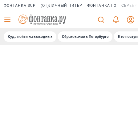
ФОНТАНКА SUP
(ОТ)ЛИЧНЫЙ ПИТЕР
ФОНТАНКА ГО
СЕРЕБР
Куда пойти на выходных
Образование в Петербурге
Кто поступ