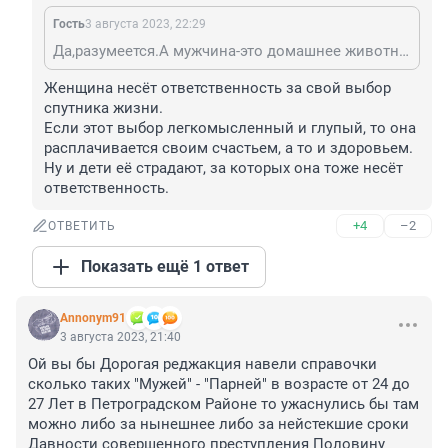
Гость
3 августа 2023, 22:29
Да,разумеется.А мужчина-это домашнее животное-это его "выберет",за тем он и последует.И за все поступки этого домашнего животного,разумеется,женщины несут ответственность.
Женщина несёт ответственность за свой выбор 
спутника жизни.

Если этот выбор легкомысленный и глупый, то она 
расплачивается своим счастьем, а то и здоровьем.

Ну и дети её страдают, за которых она тоже несёт 
ответственность.
+4
–2
ОТВЕТИТЬ
Показать ещё 1 ответ
Annonym91
3 августа 2023, 21:40
Ой вы бы Дорогая реджакция навели справочки 
сколько таких "Мужей" - "Парней" в возрасте от 24 до 
27 Лет в Петроградском Районе то ужаснулись бы там 
можно либо за нынешнее либо за нейстекшие сроки 
Давности совершенного преступления Половину 