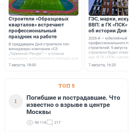
Строители «Образцовых
ГЭС, марки, искус
кварталов» встречают
ВВП: в ГК «ПСК» р
профессиональный
об истории Дня с
праздник на работе
2026-й — юбилейный го
профессионального пр
В преддверии Дня строителя топ-
строителей. 9 августа 2
менеджеры компании «СЗ
строителя будет отмечат
„Терминал-Ресурс“ — о планах
раз. В ГК «ПСК» напомни
компании, испытаниях и поводах для
появился праздник и к
осторожного оптимизма.
7 августа, 18:00
7 августа, 16:20
поменялась роль строит
ТОП 5
Погибшие и пострадавшие. Что
1
известно о взрыве в центре
Москвы
90 114
217