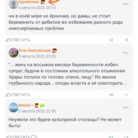
hyperborean
4 августа 2023, 00:14
ни в коей мере не ёрничаю, но дамы, не стоит 
беременеть от дебилов во избежание разного рода 
неисчерпаемых проблем
+2
–0
ОТВЕТИТЬ
Толя Новосельцев
3 августа 2023, 23:25
"....жену на восьмом месяце беременности избил 
супруг, будучи в состоянии алкогольного опьянения. 
Удары попали по голове, спине, лицу." Из жизни 
глубинного народа... опоры власти и её электората....
+8
–1
ОТВЕТИТЬ
Милая +
3 августа 2023, 22:55
Неужели это будни культурной столицы? Не может 
быть!
+3
–3
ОТВЕТИТЬ
1