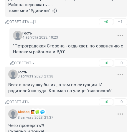
Района персажать ....

тоже мне "Удивили" =))
+0
–1
ОТВЕТИТЬ
1
Гость
4 августа 2023, 10:23
"Петроградская Сторона - отдыхает, по сравнению с 
Невским районом и В/О".
+0
–0
ОТВЕТИТЬ
Гость
3 августа 2023, 21:38
Всех в психушку бы их , а там по ситуации. И 
родителей их туда. Кошмар на улице "вязовской".
+0
–0
ОТВЕТИТЬ
Akabos
3 августа 2023, 21:37
Чего проверять?!

Скрепно и точка!