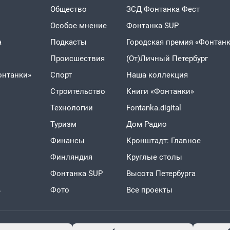
Общество
ЗСД Фонтанка Фест
Особое мнение
Фонтанка SUP
а
Подкасты
Городская премия «Фонтанк
Проиcшествия
(От)Личный Петербург
онтанки»
Спорт
Наша коллекция
Строительство
Книги «Фонтанки»
Технологии
Fontanka.digital
Туризм
Дом Радио
Финансы
Кронштадт: Главное
Финляндия
Круглые столы
Фонтанка SUP
Высота Петербурга
ь
Фото
Все проекты