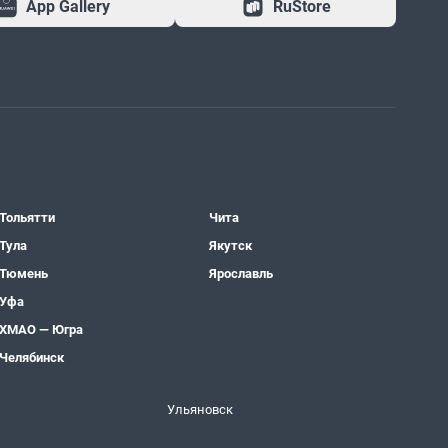
App Gallery
RuStore
Тольятти
Чита
Тула
Якутск
Тюмень
Ярославль
Уфа
ХМАО — Югра
Челябинск
Ульяновск