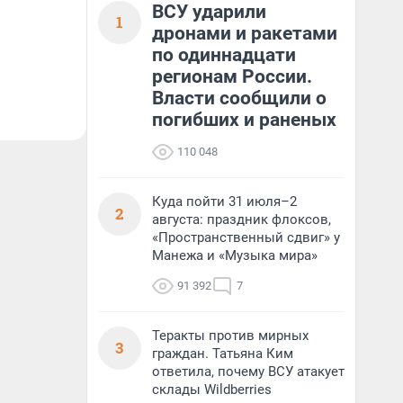
ВСУ ударили
1
дронами и ракетами
по одиннадцати
регионам России.
Власти сообщили о
погибших и раненых
110 048
Куда пойти 31 июля–2
2
августа: праздник флоксов,
«Пространственный сдвиг» у
Манежа и «Музыка мира»
91 392
7
Теракты против мирных
3
граждан. Татьяна Ким
ответила, почему ВСУ атакует
склады Wildberries