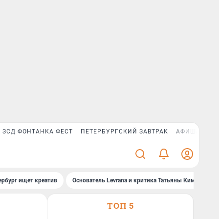
ЗСД ФОНТАНКА ФЕСТ
ПЕТЕРБУРГСКИЙ ЗАВТРАК
АФИША PLUS
ербург ищет креатив
Основатель Levrana и критика Татьяны Ким
За
ТОП 5