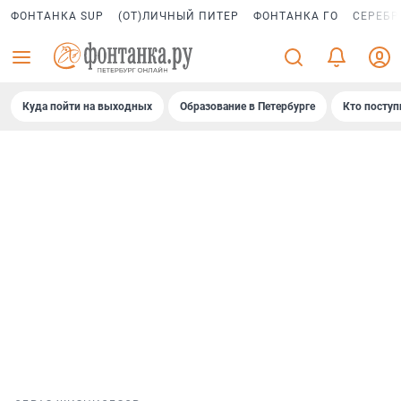
ФОНТАНКА SUP
(ОТ)ЛИЧНЫЙ ПИТЕР
ФОНТАНКА ГО
СЕРЕБР
Куда пойти на выходных
Образование в Петербурге
Кто поступ