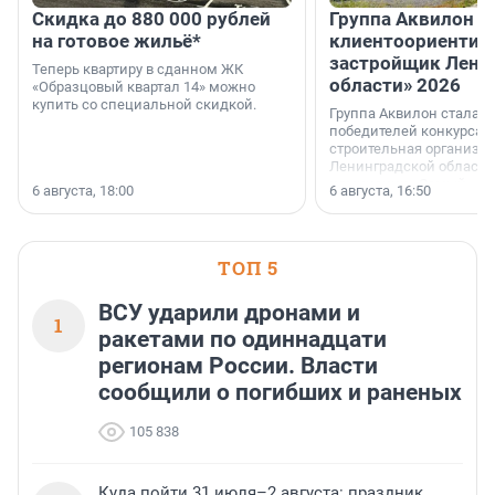
Скидка до 880 000 рублей
Группа Аквилон 
на готовое жильё*
клиентоориентир
застройщик Лени
Теперь квартиру в сданном ЖК
области» 2026
«Образцовый квартал 14» можно
купить со специальной скидкой.
Группа Аквилон стала 
победителей конкурса 
строительная организа
Ленинградской области 
номинации «Самый
6 августа, 18:00
6 августа, 16:50
клиентоориентированн
застройщик Ленинград
области».
ТОП 5
ВСУ ударили дронами и
1
ракетами по одиннадцати
регионам России. Власти
сообщили о погибших и раненых
105 838
Куда пойти 31 июля–2 августа: праздник