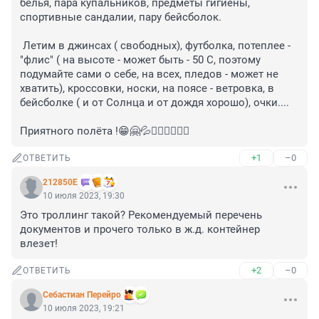
белья, пара купальников, предметы гигиены, 
спортивные сандалии, пару бейсболок.

 Летим в джинсах ( свободных), футболка, потеплее - 
"флис" ( на высоте - может быть - 50 С, поэтому 
подумайте сами о себе, на всех, пледов - может не 
хватить), кроссовки, носки, на поясе - ветровка, в 
бейсболке ( и от Солнца и от дождя хорошо), очки....

Приятного полёта !😁🤗💦🙋‍♀️🧞‍♂️🏊‍♀️
+1
–0
ОТВЕТИТЬ
212850Е
10 июля 2023, 19:30
Это троллинг такой? Рекомендуемый перечень 
документов и прочего только в ж.д. контейнер 
влезет!
+2
–0
ОТВЕТИТЬ
Себастиан Перейро
10 июля 2023, 19:21