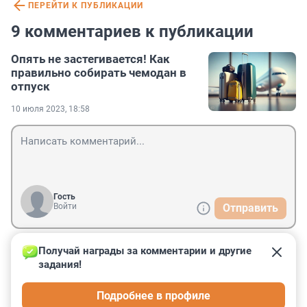
ПЕРЕЙТИ К ПУБЛИКАЦИИ
9 комментариев к публикации
Опять не застегивается! Как
правильно собирать чемодан в
отпуск
10 июля 2023, 18:58
Гость
Войти
Отправить
Получай награды за комментарии и другие 
Гость
11 июля 2023, 02:59
задания!
русский должен научиться собирать чемодан на 
Подробнее в профиле
фронт. а там надо упаковать пакет семечек