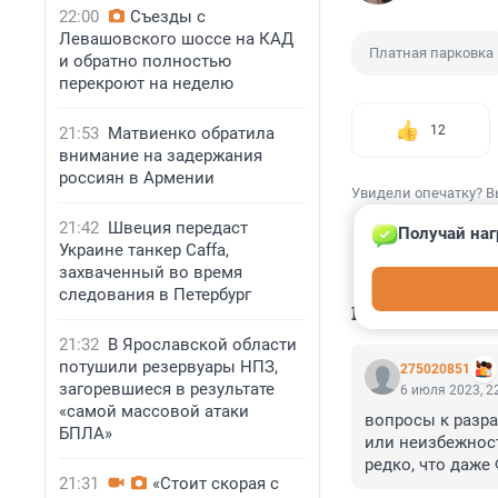
22:00
Съезды с
Левашовского шоссе на КАД
Платная парковка
и обратно полностью
перекроют на неделю
12
21:53
Матвиенко обратила
внимание на задержания
россиян в Армении
Увидели опечатку? В
21:42
Швеция передаст
Получай наг
Украине танкер Caffa,
захваченный во время
следования в Петербург
КОММЕНТАР
21:32
В Ярославской области
потушили резервуары НПЗ,
275020851
загоревшиеся в результате
6 июля 2023, 2
«самой массовой атаки
вопросы к разра
БПЛА»
или неизбежность
редко, что даже
21:31
«Стоит скорая с