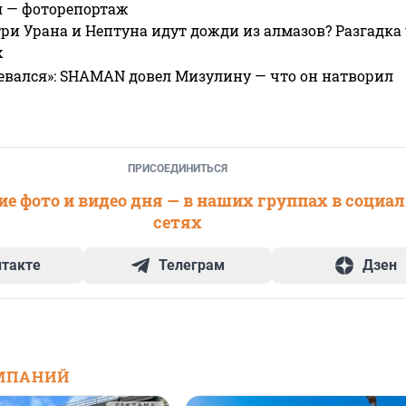
я — фоторепортаж
ри Урана и Нептуна идут дожди из алмазов? Разгадка
х
евался»: SHAMAN довел Мизулину — что он натворил
ПРИСОЕДИНИТЬСЯ
е фото и видео дня — в наших группах в социа
сетях
нтакте
Телеграм
Дзен
МПАНИЙ