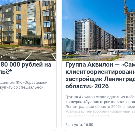
80 000 рублей на
Группа Аквилон — «Са
льё*
клиентоориентирован
застройщик Ленингра
 сданном ЖК «Образцовый
области» 2026
 купить со специальной
Группа Аквилон стала одним из поб
конкурса «Лучшая строительная орг
Ленинградской области 2026» в ном
«Самый клиентоориентированный з
Ленинградской области».
6 августа, 16:50