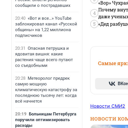
«Вор» Чухра
сообщили о пострадавших
Почему внут
4
даже учены
20:40
«Вот и все…» YouTube
5
«Дед разбуш
заблокировал канал «Русской
общины» на 1,22 миллиона
подписчиков
20:31
Опасная петрушка и
ядовитая вишня: какие
растения чаще всего путают
Самые ярки
со съедобными
20:28
Метеоролог предрек
ВКо
самую мощную
климатическую катастрофу за
последнюю тысячу лет: когда
всё начнется
Новости СМИ2
20:19
Больницам Петербурга
НОВОСТИ КО
поручили оптимизировать
расходы