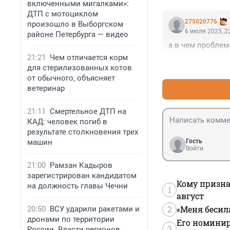
включенными мигалками»:
ДТП с мотоциклом
275020776
произошло в Выборгском
6 июля 2023, 2
районе Петербурга — видео
а в чем проблем
21:21
Чем отличается корм
для стерилизованных котов
от обычного, объясняет
ветеринар
21:11
Смертельное ДТП на
КАД: человек погиб в
результате столкновения трех
машин
Гость
Войти
21:00
Рамзан Кадыров
зарегистрирован кандидатом
Кому призна
на должность главы Чечни
1
август
2
«Меня бесил
20:50
ВСУ ударили ракетами и
дронами по территории
Его номинир
3
России. Власти регионов