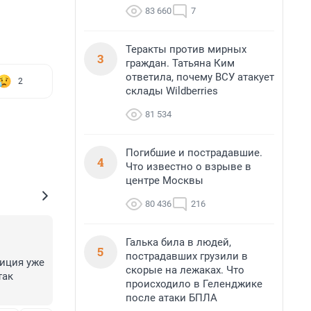
83 660
7
Теракты против мирных
3
граждан. Татьяна Ким
ответила, почему ВСУ атакует
2
склады Wildberries
81 534
Погибшие и пострадавшие.
4
Что известно о взрыве в
центре Москвы
80 436
216
Галька била в людей,
5
пострадавших грузили в
иция уже 
скорые на лежаках. Что
ак 
происходило в Геленджике
после атаки БПЛА