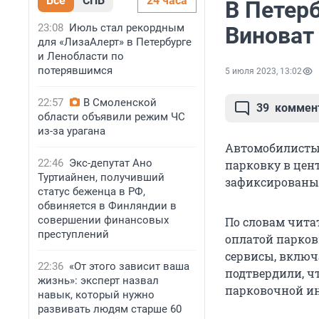
Все
СПБ
24 часа
В Петерб
23:08
Июль стал рекордным
Виноват
для «ЛизаАлерт» в Петербурге
и Ленобласти по
потерявшимся
5 июля 2023, 13:02
22:57
В Смоленской
39
коммен
области объявили режим ЧС
из-за урагана
Автомобилисты 
22:46
Экс-депутат Ано
парковку в цент
Туртиайнен, получивший
зафиксированы 
статус беженца в РФ,
обвиняется в Финляндии в
совершении финансовых
По словам чита
преступлений
оплатой парковк
сервисы, включ
22:36
«От этого зависит ваша
подтвердили, ч
жизнь»: эксперт назвал
парковочной и
навык, который нужно
развивать людям старше 60