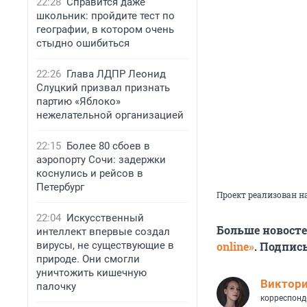
22:28
Справится даже
школьник: пройдите тест по
географии, в котором очень
стыдно ошибиться
22:26
Глава ЛДПР Леонид
Слуцкий призвал признать
партию «Яблоко»
нежелательной организацией
22:15
Более 80 сбоев в
аэропорту Сочи: задержки
коснулись и рейсов в
Петербург
Проект реализован н
22:04
Искусственный
Больше новост
интеллект впервые создал
вирусы, не существующие в
online»
. Подпис
природе. Они смогли
уничтожить кишечную
Виктор
палочку
корреспонд