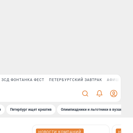
ЗСД ФОНТАНКА ФЕСТ
ПЕТЕРБУРГСКИЙ ЗАВТРАК
АФИША PLUS
и
Петербург ищет креатив
Олимпиадники и льготники в вузах СПб
НОВОСТИ КОМПАНИЙ
НОВОС