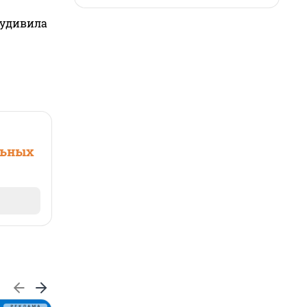
 удивила
льных