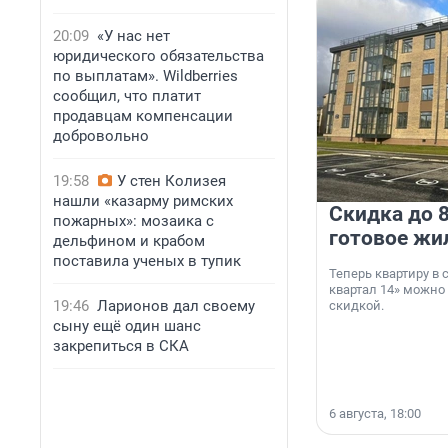
20:09
«У нас нет
юридического обязательства
по выплатам». Wildberries
сообщил, что платит
продавцам компенсации
добровольно
19:58
У стен Колизея
нашли «казарму римских
Скидка до 8
пожарных»: мозаика с
готовое жи
дельфином и крабом
поставила ученых в тупик
Теперь квартиру в
квартал 14» можно
19:46
Ларионов дал своему
скидкой.
сыну ещё один шанс
закрепиться в СКА
6 августа, 18:00