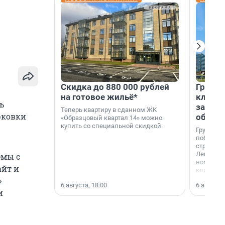
Скидка до 880 000 рублей
Группа
на готовое жильё*
клиен
ь
застро
Теперь квартиру в сданном ЖК
рковки
област
«Образцовый квартал 14» можно
купить со специальной скидкой.
Группа А
победите
строител
Ленингра
емы с
номинац
айт и
клиенто
застройщ
»
6 августа, 18:00
6 августа,
области»
и