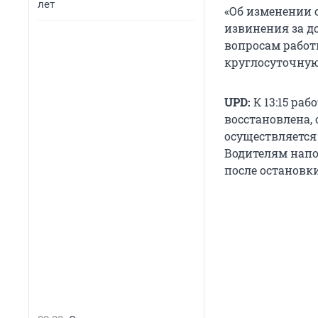
лет
«Об изменении 
извинения за до
вопросам работ
круглосуточную
UPD:
К 13:15 ра
восстановлена,
осуществляется
Водителям напо
после остановки