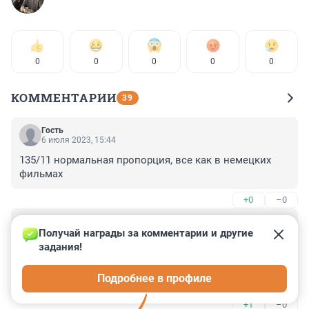
0
0
0
0
0
КОММЕНТАРИИ
39
Гость
6 июля 2023, 15:44
135/11 нормальная пропорция, все как в немецких 
фильмах
+0
–0
Гость
4 июля 2023, 01:24
Получай награды за комментарии и другие 
задания!
Но раздевалки, туалеты и умывальники у них 
раздельные.

Подробнее в профиле
Это же непримлемо для страны состоящей в ЕС и тем 
+1
–0
более в НАТО.