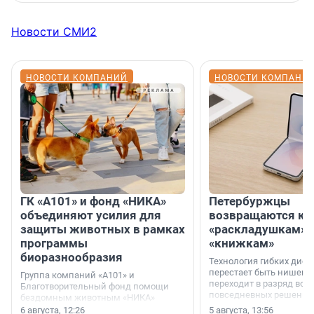
Новости СМИ2
НОВОСТИ КОМПАНИЙ
НОВОСТИ КОМПАНИ
ГК «А101» и фонд «НИКА»
Петербуржцы
объединяют усилия для
возвращаются к
защиты животных в рамках
«раскладушкам» 
программы
«книжкам»
биоразнообразия
Технология гибких дисп
перестает быть нишевы
Группа компаний «А101» и
переходит в разряд вос
Благотворительный фонд помощи
повседневных решений
бездомным животным «НИКА»
заключили соглашение о
6 августа, 12:26
5 августа, 13:56