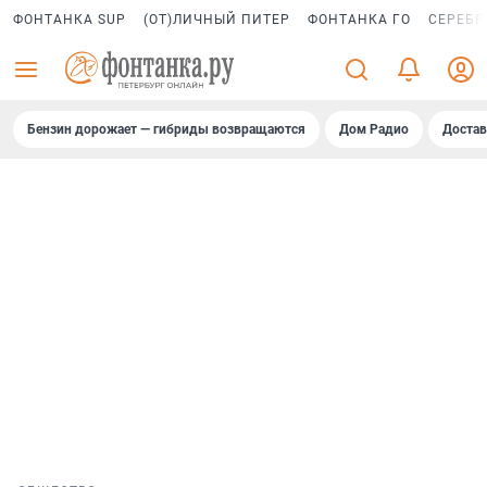
ФОНТАНКА SUP
(ОТ)ЛИЧНЫЙ ПИТЕР
ФОНТАНКА ГО
СЕРЕБР
Бензин дорожает — гибриды возвращаются
Дом Радио
Достав