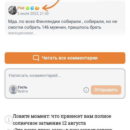
Pilat
3 июля 2023, 21:30
Мда..по всех Финляндии собирали , собирали, но не 
смогли собрать 146 мужчин, пришлось брать 
женщинами.

Это не говоря уже о том, что набрать хотели 200.
+1
–3
Читать все комментарии
Гость
Отправить
Войти
Ловите момент: что принесет вам полное
1
солнечное затмение 12 августа
«Это всего лишь шоу»: в чем секрет успеха