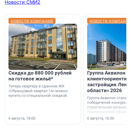
Новости СМИ2
НОВОСТИ КОМПАНИЙ
НОВОСТИ КОМПАНИ
Скидка до 880 000 рублей
Группа Аквилон 
на готовое жильё*
клиентоориентир
застройщик Лени
Теперь квартиру в сданном ЖК
области» 2026
«Образцовый квартал 14» можно
купить со специальной скидкой.
Группа Аквилон стала 
победителей конкурса 
строительная организа
Ленинградской области 
номинации «Самый
6 августа, 18:00
6 августа, 16:50
клиентоориентированн
застройщик Ленинград
области».