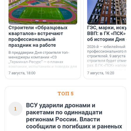
Строители «Образцовых
ГЭС, марки, искус
кварталов» встречают
ВВП: в ГК «ПСК» р
профессиональный
об истории Дня с
праздник на работе
2026-й — юбилейный го
профессионального пр
В преддверии Дня строителя топ-
строителей. 9 августа 2
менеджеры компании «СЗ
строителя будет отмечат
„Терминал-Ресурс“ — о планах
раз. В ГК «ПСК» напомни
компании, испытаниях и поводах для
появился праздник и к
осторожного оптимизма.
7 августа, 18:00
7 августа, 16:20
поменялась роль строит
ТОП 5
ВСУ ударили дронами и
1
ракетами по одиннадцати
регионам России. Власти
сообщили о погибших и раненых