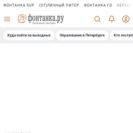
ФОНТАНКА SUP
(ОТ)ЛИЧНЫЙ ПИТЕР
ФОНТАНКА ГО
СЕРЕБР
Куда пойти на выходных
Образование в Петербурге
Кто поступ