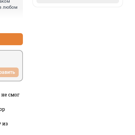
аком 
в любом 
+0
–0
равить
 не смог
ор
 из