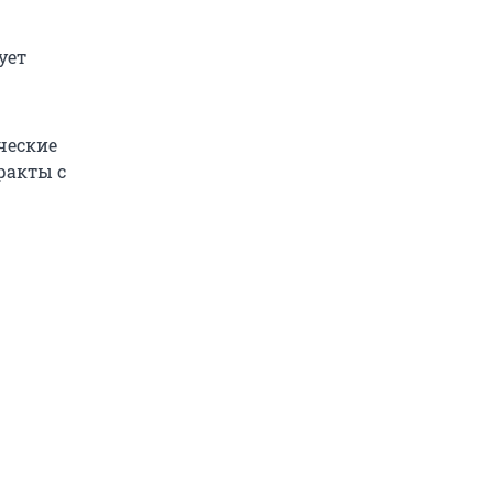
ует
ческие
ракты с