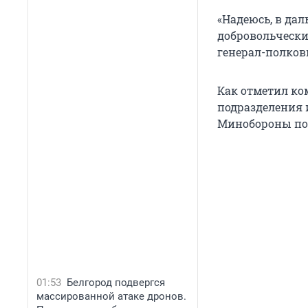
«Надеюсь, в да
добровольчески
генерал-полко
Как отметил ко
подразделения 
Минобороны поз
01:53
Белгород подвергся
массированной атаке дронов.