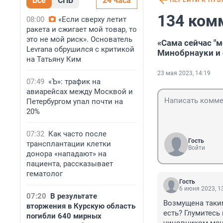
Все
СПБ
24 часа
ПЕРЕЙТИ К ПУ
134 ком
08:00
«Если сверху летит
ракета и сжигает мой товар, то
это не мой риск». Основатель
«Сама сейчас "
Levrana обрушился с критикой
Минобрнауки и 
на Татьяну Ким
23 мая 2023, 14:19
07:49
«Ъ»: трафик на
авиарейсах между Москвой и
Петербургом упал почти на
20%
07:32
Как часто после
Гость
трансплантации клетки
Войти
донора «нападают» на
пациента, рассказывает
гематолог
Гость
6 июня 2023, 1
07:20
В результате
Возмущена таки
вторжения в Курскую область
есть? Глумитесь 
погибли 640 мирных