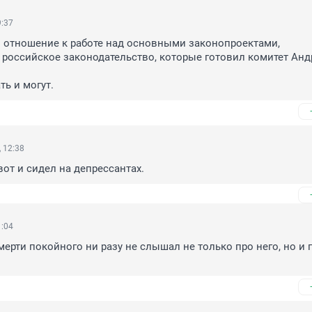
9:37
 отношение к работе над основными законопроектами, 
оссийское законодательство, которые готовил комитет Андр
ть и могут.
 12:38
вот и сидел на депрессантах.
1:04
ерти покойного ни разу не слышал не только про него, но и п