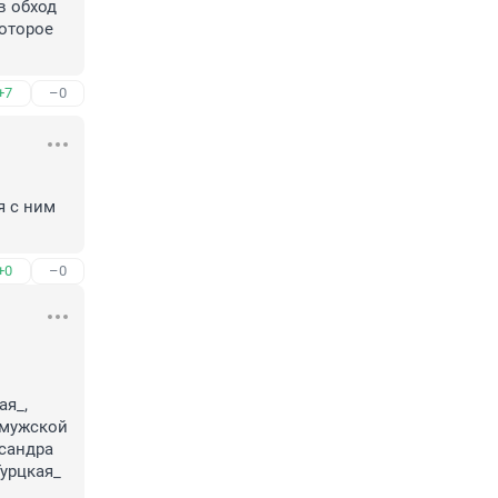
 обход 
оторое 
+7
–0
 с ним 
+0
–0
я_, 
мужской 
сандра 
урцкая_ 