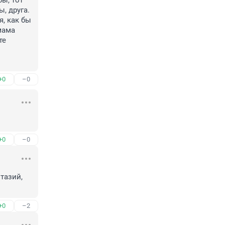
ы, тот 
 друга. 
, как бы 
мама 
е 
+0
–0
+0
–0
азий, 
+0
–2