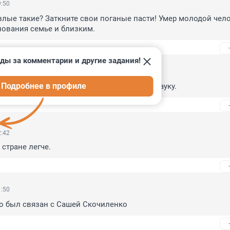
9:50
злые такие? Заткните свои поганые пасти! Умер молодой чело
нования семье и близким.
ды за комментарии и другие задания!
2:37
Подробнее в профиле
ы и экономисты прихлопнули советскую науку.
2:42
стране легче.
1:50
то был связан с Сашей Скочиленко