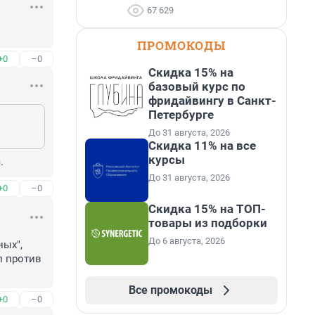
67 629
ПРОМОКОДЫ
+0
–0
Скидка 15% на
базовый курс по
фридайвингу в Санкт-
Петербурге
До 31 августа, 2026
Скидка 11% на все
курсы
.
До 31 августа, 2026
+0
–0
Скидка 15% на ТОП-
товары из подборки
До 6 августа, 2026
ых", 
 против 
Все промокоды
+0
–0