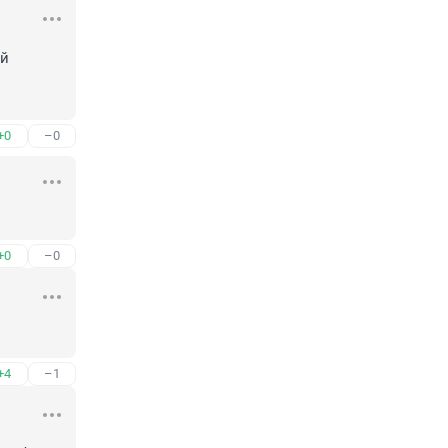
й 
+0
–0
+0
–0
+4
–1