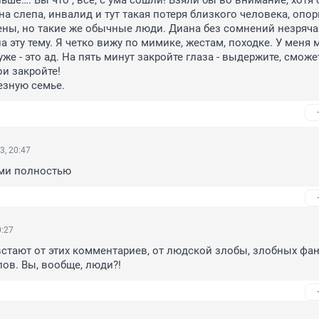
е…. Вы что , все, с ума сошли! Взяли бы во внимание, хотя б
а слепа, инвалид и тут такая потеря близкого человека, опоры,
ены, но такие же обычные люди. Диана без сомнений незрячая
 эту тему. Я четко вижу по мимике, жестам, походке. У меня 
уже - это ад. На пять минут закройте глаза - выдержите, сможет
и закройте!

езную семье.
3, 20:47
ами полностью
0:27
тают от этих комментариев, от людской злобы, злобных фант
ов. Вы, вообще, люди?!