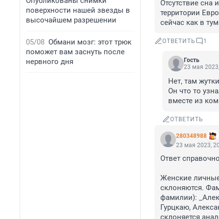
Опубликованы снимки
Отсутствие сна 
поверхности нашей звезды в
территории Евро
высочайшем разрешении
сейчас как в тум
05/08
Обмани мозг: этот трюк
ОТВЕТИТЬ
1
поможет вам заснуть после
Гость
нервного дня
23 мая 2023,
Нет, там жутки
Он что то узна
вместе из ко
ОТВЕТИТЬ
280348988
23 мая 2023, 2
Ответ справочно
Женские личные 
склоняются. Фам
фамилии): _Алек
Гурцкаю, Алекса
склоняется анал