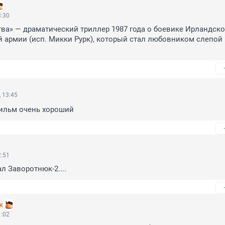
3:30
ва» — драматический триллер 1987 года о боевике Ирландско
 армии (исп. Микки Рурк), который стал любовником слепой 
 13:45
фильм очень хороший
2:51
л Заворотнюк-2....
к
1:02