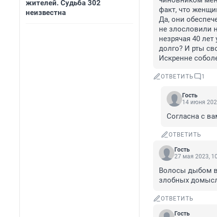
чиновником меньш
жителей. Судьба 302
факт, что женщин
неизвестна
Да, они обеспеч
не злословили на
незрячая 40 лет 
долго? И рты сво
Искренне собол
ОТВЕТИТЬ
1
Гость
14 июня 202
Согласна с в
ОТВЕТИТЬ
Гость
27 мая 2023, 1
Волосы дыбом вс
злобных домысл
ОТВЕТИТЬ
Гость