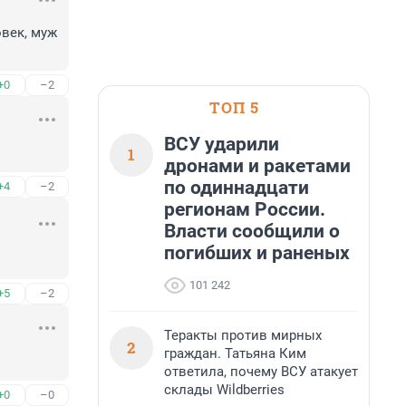
век, муж 
+0
–2
ТОП 5
ВСУ ударили
1
дронами и ракетами
по одиннадцати
+4
–2
регионам России.
Власти сообщили о
погибших и раненых
101 242
+5
–2
Теракты против мирных
2
граждан. Татьяна Ким
ответила, почему ВСУ атакует
склады Wildberries
+0
–0