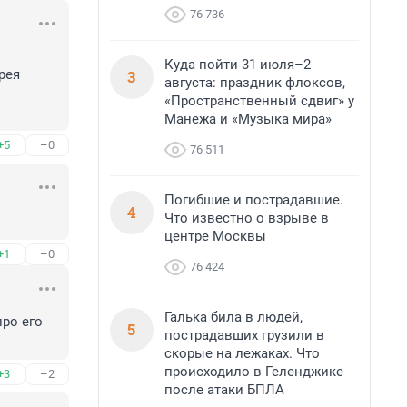
76 736
Куда пойти 31 июля–2
3
ея 
августа: праздник флоксов,
«Пространственный сдвиг» у
Манежа и «Музыка мира»
+5
–0
76 511
Погибшие и пострадавшие.
4
Что известно о взрыве в
центре Москвы
+1
–0
76 424
Галька била в людей,
ро его 
5
пострадавших грузили в
скорые на лежаках. Что
происходило в Геленджике
+3
–2
после атаки БПЛА