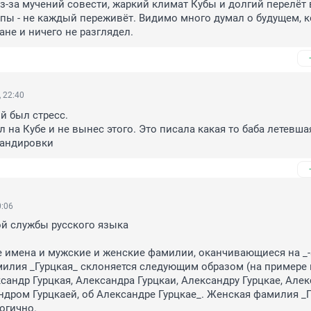
из-за мучений совести, жаркий климат Кубы и долгий перелёт в
пы - не каждый переживёт. Видимо много думал о будущем, к
ане и ничего не разглядел.
 22:40
й был стресс. 

л на Кубе и не вынес этого. Это писала какая то баба летевшая
мандировки
0:06
й службы русского языка

имена и мужские и женские фамилии, оканчивающиеся на _-а
илия _Гурцкая_ склоняется следующим образом (на примере 
сандр Гурцкая, Александра Гурцкаи, Александру Гурцкае, Алек
ндром Гурцкаей, об Александре Гурцкае_. Женская фамилия _Г
огично.