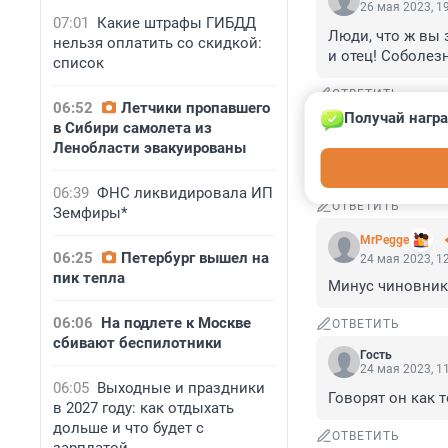
26 мая 2023, 1
07:01
Какие штрафы ГИБДД
Люди, что ж вы 
нельзя оплатить со скидкой:
и отец! Соболез
список
ОТВЕТИТЬ
06:52
Летчики пропавшего
Получай награ
Гость
в Сибири самолета из
25 мая 2023, 1
Ленобласти эвакуированы
Подобные юрист
06:39
ФНС ликвидировала ИП
ОТВЕТИТЬ
Земфиры*
MrPegge
06:25
Петербург вышел на
24 мая 2023, 1
пик тепла
Минус чиновник 
06:06
На подлете к Москве
ОТВЕТИТЬ
сбивают беспилотники
Гость
24 мая 2023, 1
06:05
Выходные и праздники
Говорят он как 
в 2027 году: как отдыхать
дольше и что будет с
ОТВЕТИТЬ