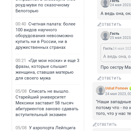
Гость
роуд-муви по сказочному
24 мая 2023,
Белогорью
А ведь она, о
00:40
Счетная палата: более
ОТВЕТИТЬ
100 видов научного
Гость
оборудования невозможно
25 мая 2023,
купить ни в России, ни в
дружественных странах
Гость
24 мая 202
А ведь она, 
00:21
«Где мои носки» и еще 3
фразы, которые слышит
Про сестру Ма
женщина, ставшая матерью
для своего мужа
ОТВЕТИТЬ
Ushat Pomoev
05/08
Списать не вышло.
24 мая 2023, 0
Старейший университет
"Наши западные 
Мексики заставит 58 тысяч
потому что - по
абитуриентов заново сдавать
того, что у нас 
вступительный экзамен
ОТВЕТИТЬ
05/08
У аэропорта Лейпцига