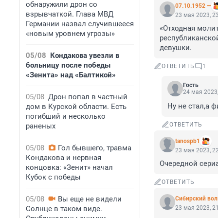
обнаружили дрон со
07.10.1952 —
взрывчаткой. Глава МВД
23 мая 2023, 2
Германии назвал случившееся
«Отходная молит
«новым уровнем угрозы»
республиканской
девушки.
05/08
Кондакова увезли в
больницу после победы
ОТВЕТИТЬ
1
«Зенита» над «Балтикой»
Гость
24 мая 2023,
05/08
Дрон попал в частный
Ну не стал,а 
дом в Курской области. Есть
погибший и несколько
ОТВЕТИТЬ
раненых
tanospb1
05/08
Гол бывшего, травма
23 мая 2023, 2
Кондакова и нервная
Очередной сериа
концовка: «Зенит» начал
Кубок с победы
ОТВЕТИТЬ
05/08
Вы еще не видели
Сибирский вол
Солнце в таком виде.
23 мая 2023, 2