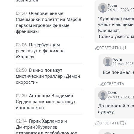
зарплатой
Гость
24 мая 2023, 0
03:20
Очеловеченные
"Кучеренко имел
Смешарики полетят на Марс в
ужесточающими р
первом игровом фильме
Клишаса".

франшизы
Только ужесточа
03:06
Петербуржцам
ОТВЕТИТЬ
1
расскажут о феномене
«Халлю»
Гость
25 мая 2023,
02:50
В кино покажут
Все понимал, 
мистический триллер «Демон
скорости»
ОТВЕТИТЬ
Гость
02:30
Астроном Владимир
24 мая 2023, 0
Сурдин расскажет, как ищут
До новостей о см
инопланетян
супругу.
02:14
Гарик Харламов и
ОТВЕТИТЬ
2
Дмитрий Журавлев
отправятся в хлебобулочное