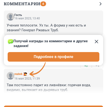
КОММЕНТАРИИ
4
Гость
16 мая 2023, 13:40
Учения теплосети. Ух ты. А форма у них есть и 
звания? Генерал Ржавых Труб.
+0
–0
Получай награды за комментарии и другие 
задания!
Гость
16 мая 2023, 11:50
Подробнее в профиле
Как отвратительно!
+0
–1
realwk
16 мая 2023, 11:39
Там постоянно парит из ливнёвки: горячая вода, 
видимо, вытекает из дырявых труб.
+0
–1