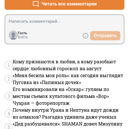
Читать все комментарии
Гость
Отправить
Войти
Кому признаются в любви, а кому разобьют
1
сердце: любовный гороскоп на август
«Меня бесила моя роль»: как сегодня выглядит
2
Пуговка из «Папиных дочек»
Его номинировали на «Оскар»: гуляем по
3
местам съемок культового фильма «Вор»
Чухрая — фоторепортаж
Почему внутри Урана и Нептуна идут дожди
4
из алмазов? Разгадка удивила даже ученых
«Дед разбушевался»: SHAMAN довел Мизулину
5