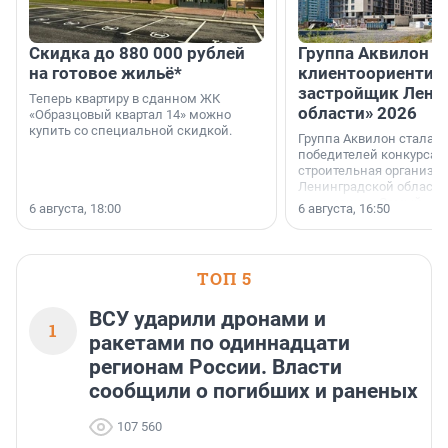
Скидка до 880 000 рублей
Группа Аквилон 
на готовое жильё*
клиентоориентир
застройщик Лени
Теперь квартиру в сданном ЖК
области» 2026
«Образцовый квартал 14» можно
купить со специальной скидкой.
Группа Аквилон стала 
победителей конкурса 
строительная организа
Ленинградской области 
номинации «Самый
6 августа, 18:00
6 августа, 16:50
клиентоориентированн
застройщик Ленинград
области».
ТОП 5
ВСУ ударили дронами и
1
ракетами по одиннадцати
регионам России. Власти
сообщили о погибших и раненых
107 560