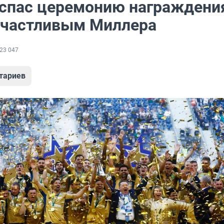
 спас церемонию награждени
счастливым Миллера
23 047
тариев