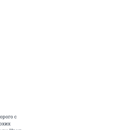
орого с
лохих