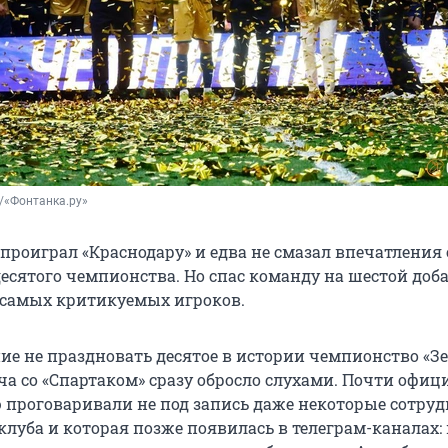
/«Фонтанка.ру»
 проиграл «Краснодару» и едва не смазал впечатления 
есятого чемпионства. Но спас команду на шестой доб
 самых критикуемых игроков.
ие не праздновать десятое в истории чемпионство «З
ча со «Спартаком» сразу обросло слухами. Почти офи
ю проговаривали не под запись даже некоторые сотру
клуба и которая позже появилась в телеграм-каналах: