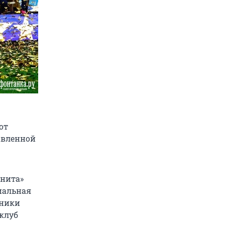
от
авленной
енита»
циальная
дники
 клуб