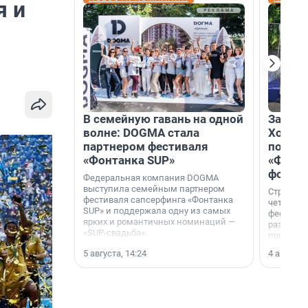
я и
В семейную гавань на одной
Зажгли
волне: DOGMA стала
Холдин
партнером фестиваля
посети
«Фонтанка SUP»
«Фонта
фотоз
Федеральная компания DOGMA
выступила семейным партнером
Строител
фестиваля сапсерфинга «Фонтанка
четверты
SUP» и поддержала одну из самых
фестивал
ярких и романтичных номинаций —
раз комп
«SUP-свадьба».
привезти
и подари
5 августа, 14:24
4 августа,
посетите
необычно