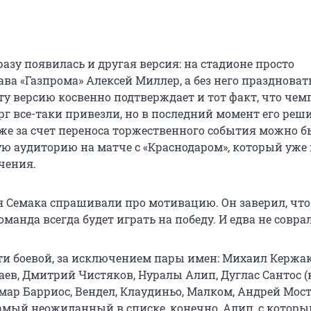
азу появилась и другая версия: на стадионе просто
ава «Газпрома» Алексей Миллер, а без него праздноват
Эту версию косвенно подтверждает и тот факт, что че
рг все-таки привезли, но в последний момент его реш
 же за счет переноса торжественного события можно 
ую аудиторию на матче с «Краснодаром», который уже
чения.
я Семака спрашивали про мотивацию. Он заверил, что 
манда всегда будет играть на победу. И едва не соврал
ти боевой, за исключением пары имен: Михаил Кержак
аев, Дмитрий Чистяков, Нуралы Алип, Дуглас Сантос 
мар Барриос, Вендел, Клаудиньо, Малком, Андрей Мост
Самый неожиданный в списке, конечно, Алип, с которы