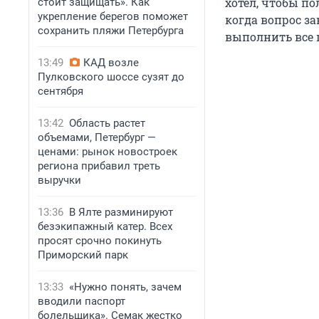
хотел, чтобы по
стоит защищать». Как
укрепление берегов поможет
когда вопрос з
сохранить пляжи Петербурга
выполнить все 
13:49
КАД возле
Пулковского шоссе сузят до
сентября
13:42
Область растет
объемами, Петербург —
ценами: рынок новостроек
региона прибавил треть
выручки
13:36
В Ялте разминируют
безэкипажный катер. Всех
просят срочно покинуть
Приморский парк
13:33
«Нужно понять, зачем
вводили паспорт
болельщика». Семак жестко