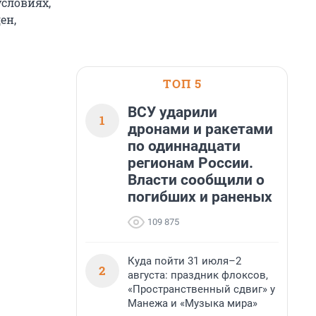
условиях,
ен,
ТОП 5
ВСУ ударили
1
дронами и ракетами
по одиннадцати
регионам России.
Власти сообщили о
погибших и раненых
109 875
Куда пойти 31 июля–2
2
августа: праздник флоксов,
«Пространственный сдвиг» у
Манежа и «Музыка мира»