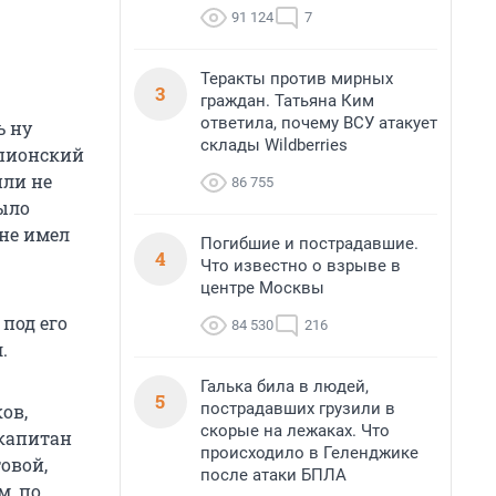
91 124
7
Теракты против мирных
3
граждан. Татьяна Ким
ответила, почему ВСУ атакует
ь ну
склады Wildberries
мпионский
или не
86 755
было
 не имел
Погибшие и пострадавшие.
4
Что известно о взрыве в
центре Москвы
под его
84 530
216
.
Галька била в людей,
5
пострадавших грузили в
ов,
скорые на лежаках. Что
(капитан
происходило в Геленджике
овой,
после атаки БПЛА
м, по