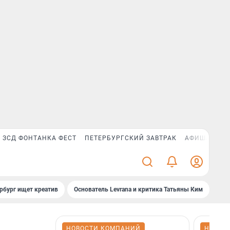
ЗСД ФОНТАНКА ФЕСТ
ПЕТЕРБУРГСКИЙ ЗАВТРАК
АФИША PLUS
рбург ищет креатив
Основатель Levrana и критика Татьяны Ким
Зач
НОВОСТИ КОМПАНИЙ
НОВОС