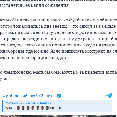
асстанется без капли сожаления.
исты «Зенита» вышли в золотых футболках и с обновл
которой красовались две звезды — по одной за каждые
рочем, не всю айдентику удалось оперативно сменить
и продаж на стадионе по-прежнему украшал старый л
со звездой неожиданно появился при входе на стадион
инобороны, где можно было подписать контракт на с
ектная коллаборация брендов.
по-чемпионски. Малком бомбанул из-за пределов штр
уте.