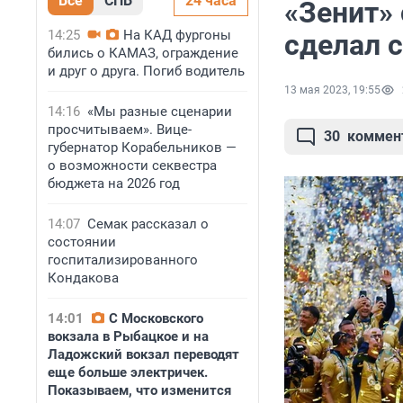
Все
СПБ
24 часа
«Зенит»
14:25
На КАД фургоны
сделал 
бились о КАМАЗ, ограждение
и друг о друга. Погиб водитель
13 мая 2023, 19:55
14:16
«Мы разные сценарии
просчитываем». Вице-
30
коммен
губернатор Корабельников —
о возможности секвестра
бюджета на 2026 год
14:07
Семак рассказал о
состоянии
госпитализированного
Кондакова
14:01
С Московского
вокзала в Рыбацкое и на
Ладожский вокзал переводят
еще больше электричек.
Показываем, что изменится