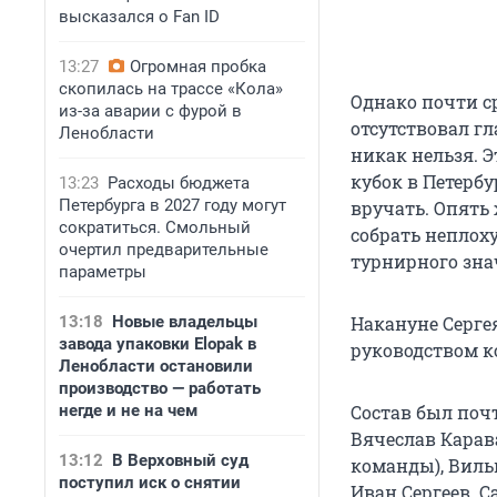
высказался о Fan ID
13:27
Огромная пробка
скопилась на трассе «Кола»
Однако почти ср
из-за аварии с фурой в
отсутствовал гл
Ленобласти
никак нельзя. 
кубок в Петербу
13:23
Расходы бюджета
Петербурга в 2027 году могут
вручать. Опять
сократиться. Смольный
собрать неплох
очертил предварительные
турнирного зна
параметры
13:18
Новые владельцы
Накануне Серге
завода упаковки Elopak в
руководством ко
Ленобласти остановили
производство — работать
негде и не на чем
Состав был поч
Вячеслав Карав
13:12
В Верховный суд
команды), Виль
поступил иск о снятии
Иван Сергеев. 