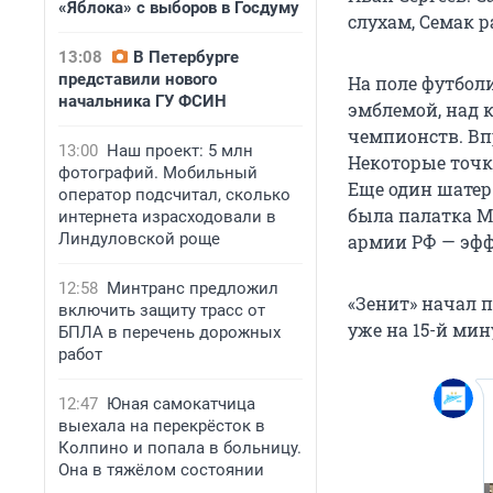
«Яблока» с выборов в Госдуму
слухам, Семак р
13:08
В Петербурге
представили нового
На поле футбол
начальника ГУ ФСИН
эмблемой, над 
чемпионств. Вп
13:00
Наш проект: 5 млн
Некоторые точк
фотографий. Мобильный
Еще один шатер 
оператор подсчитал, сколько
была палатка М
интернета израсходовали в
Линдуловской роще
армии РФ — эфф
12:58
Минтранс предложил
«Зенит» начал 
включить защиту трасс от
уже на 15-й мин
БПЛА в перечень дорожных
работ
12:47
Юная самокатчица
выехала на перекрёсток в
Колпино и попала в больницу.
Она в тяжёлом состоянии