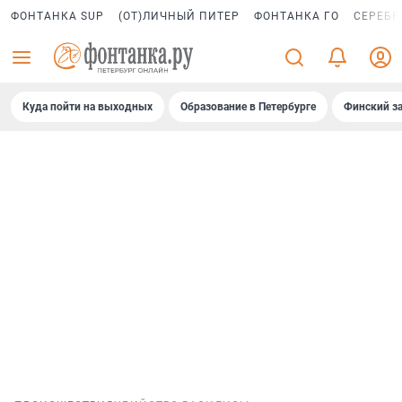
ФОНТАНКА SUP
(ОТ)ЛИЧНЫЙ ПИТЕР
ФОНТАНКА ГО
СЕРЕБР
Куда пойти на выходных
Образование в Петербурге
Финский за