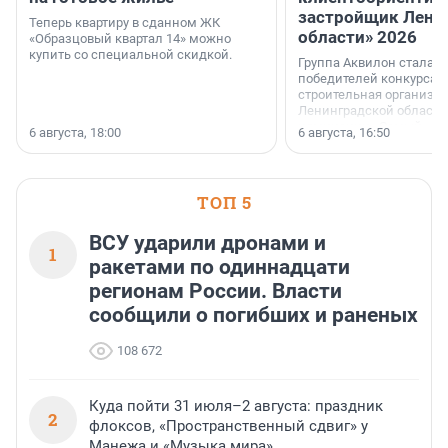
застройщик Лени
Теперь квартиру в сданном ЖК
области» 2026
«Образцовый квартал 14» можно
купить со специальной скидкой.
Группа Аквилон стала 
победителей конкурса 
строительная организа
Ленинградской области 
номинации «Самый
6 августа, 18:00
6 августа, 16:50
клиентоориентированн
застройщик Ленинград
области».
ТОП 5
ВСУ ударили дронами и
1
ракетами по одиннадцати
регионам России. Власти
сообщили о погибших и раненых
108 672
Куда пойти 31 июля–2 августа: праздник
2
флоксов, «Пространственный сдвиг» у
Манежа и «Музыка мира»