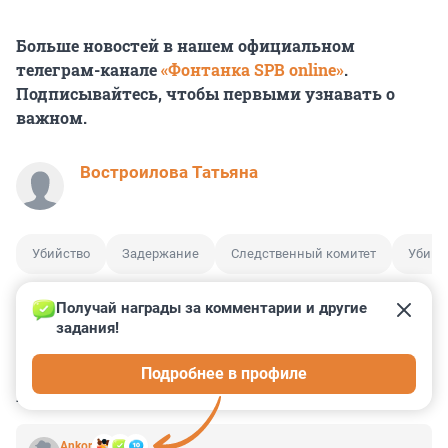
Больше новостей в нашем официальном
телеграм-канале
«Фонтанка SPB online»
.
Подписывайтесь, чтобы первыми узнавать о
важном.
Востроилова Татьяна
Убийство
Задержание
Следственный комитет
Убийс
Получай награды за комментарии и другие 
задания!
0
0
0
0
0
Подробнее в профиле
КОММЕНТАРИИ
14
Ankor