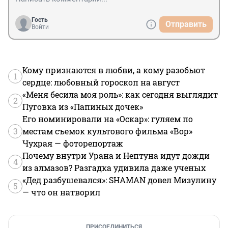
Гость
Отправить
Войти
Кому признаются в любви, а кому разобьют
1
сердце: любовный гороскоп на август
«Меня бесила моя роль»: как сегодня выглядит
2
Пуговка из «Папиных дочек»
Его номинировали на «Оскар»: гуляем по
3
местам съемок культового фильма «Вор»
Чухрая — фоторепортаж
Почему внутри Урана и Нептуна идут дожди
4
из алмазов? Разгадка удивила даже ученых
«Дед разбушевался»: SHAMAN довел Мизулину
5
— что он натворил
ПРИСОЕДИНИТЬСЯ