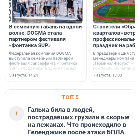
В семейную гавань на одной
Строители «Обра
волне: DOGMA стала
кварталов» встре
партнером фестиваля
профессиональн
«Фонтанка SUP»
праздник на рабо
Федеральная компания DOGMA
В преддверии Дня строи
выступила семейным партнером
менеджеры компании «
фестиваля сапсерфинга «Фонтанка
„Терминал-Ресурс“ — о 
SUP» и поддержала одну из самых
компании, испытаниях 
ярких и романтичных номинаций —
осторожного оптимизма
5 августа, 14:24
7 августа, 18:00
«SUP-свадьба».
ТОП 5
Галька била в людей,
1
пострадавших грузили в скорые
на лежаках. Что происходило в
Геленджике после атаки БПЛА