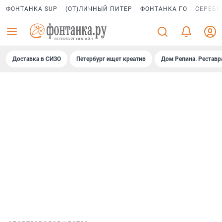
ФОНТАНКА SUP
(ОТ)ЛИЧНЫЙ ПИТЕР
ФОНТАНКА ГО
СЕРЕБР
Доставка в СИЗО
Петербург ищет креатив
Дом Репина. Реставр