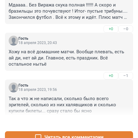
Мдаааа.. Без Виража скука полная !!!!!! А скоро и 
бразильцы это почувствуют ! Итог- пустые трибуны.... 
Закончился футбол . Всё к этому и идёт. Плюс матч ТВ 
творит чудеса, играют лидеры чемпионата (на 
+0
–0
платных), а у них сборная Непала против Пакистана !!! 
Огонь, продолжайте в том же духе
Гость
18 апреля 2023, 20:43
Хожу на всё домашние матчи. Вообще плевать, есть 
ай ди, нет ай ди. Главное, есть праздник. Всё 
остальное нытьё
+0
–1
Гость
18 апреля 2023, 19:56
Так а что ж не написали, сколько было всего 
зрителей, сколько из них халявщиков и сколько 
купили билеты... сразу стало бы ясно
+2
–0
Читать все комментарии