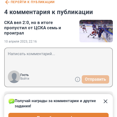
ПЕРЕЙТИ К ПУБЛИКАЦИИ
4 комментария к публикации
СКА вел 2:0, но в итоге
пропустил от ЦСКА семь и
проиграл
10 апреля 2023, 22:16
Гость
Войти
Отправить
Гость
10 апреля 2023, 23:13
Получай награды за комментарии и другие 
задания!
Возмутительно! Картон очень грязно играл, всё время 
провоцировал армейцев на драки. Видимо добились 