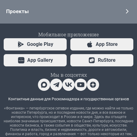
Проекты
Мобильное приложение
Google Play
App Store
App Gallery
RuStore
Мы в соцсетях
Контактные данные для Роскомнадзора и государственных органов
«Фонтанка» — петербургское сетевое издание, где можно найти не только
новости Петербурга, но и последние новости дня, и все важное и
интересное, что происходит в России и в мире. Здесь вы отыщете
наиболее значимые происшествия, новости Санкт-Петербурга, последние
новости бизнеса, а также события в обществе, культуре, искусстве.
Политика и власть, бизнес и недвижимость, дороги и автомобили,
финансы и работа, город и развлечения — вот только некоторые из тем,