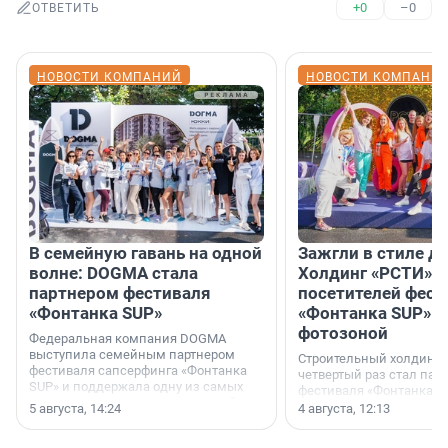
+0
–0
ОТВЕТИТЬ
НОВОСТИ КОМПАНИЙ
НОВОСТИ КОМПАНИ
В семейную гавань на одной
Зажгли в стиле ди
волне: DOGMA стала
Холдинг «РСТИ» 
партнером фестиваля
посетителей фест
«Фонтанка SUP»
«Фонтанка SUP» я
фотозоной
Федеральная компания DOGMA
выступила семейным партнером
Строительный холдинг 
фестиваля сапсерфинга «Фонтанка
четвертый раз стал пар
SUP» и поддержала одну из самых
фестиваля «Фонтанка S
ярких и романтичных номинаций —
раз компания стремится
5 августа, 14:24
4 августа, 12:13
«SUP-свадьба».
привезти корпоративну
и подарить настоящий 