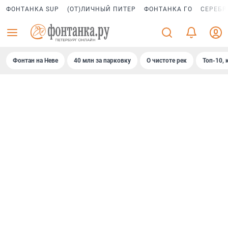
ФОНТАНКА SUP
(ОТ)ЛИЧНЫЙ ПИТЕР
ФОНТАНКА ГО
СЕРЕБР
Фонтан на Неве
40 млн за парковку
О чистоте рек
Топ-10, 