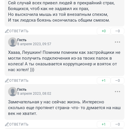
Сей случай всех привел людей в прекрайний страх,

Боящихся, чтоб как не задавил их прах,

Но выскочила мышь из той внезапным спехом,

И так людска боязнь окончилась общим смехом.
+0
–0
ОТВЕТИТЬ
Гость
8 апреля 2023, 09:57
Хаааа, Леушкин! Помним помним как застройщики не 
могли получить подключения из-за твоих палок в 
колеса! А ты оказывается коррупционер и взяток от 
нас хотел! )))
+1
–0
ОТВЕТИТЬ
Гость
8 апреля 2023, 08:02
Замечательная у нас сейчас жизнь. Интересно 
сколько еще протянет страна- что- то думается на наш 
век не хватит.
+1
–0
ОТВЕТИТЬ