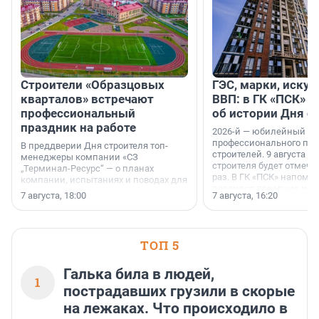
Строители «Образцовых
ГЭС, марки, искус
кварталов» встречают
ВВП: в ГК «ПСК» р
профессиональный
об истории Дня с
праздник на работе
2026-й — юбилейный го
профессионального пр
В преддверии Дня строителя топ-
строителей. 9 августа 2
менеджеры компании «СЗ
строителя будет отмечат
„Терминал-Ресурс“ — о планах
раз. В ГК «ПСК» напомни
компании, испытаниях и поводах для
появился праздник и к
осторожного оптимизма.
7 августа, 18:00
7 августа, 16:20
поменялась роль строит
ТОП 5
Галька била в людей,
1
пострадавших грузили в скорые
на лежаках. Что происходило в