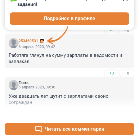
задания!
Гость
6 апреля 2023, 19:54
Подробнее в профиле
Шутки как у Сталина.
+1
–0
253460531
6 апреля 2023, 09:42
Работяга глянул на сумму зарплаты в ведомости и 
заплакал.
+0
–0
Гость
6 апреля 2023, 09:36
Уже двадцать лет шутит с зарплатами своих 
сограждан
+2
–0
Читать все комментарии