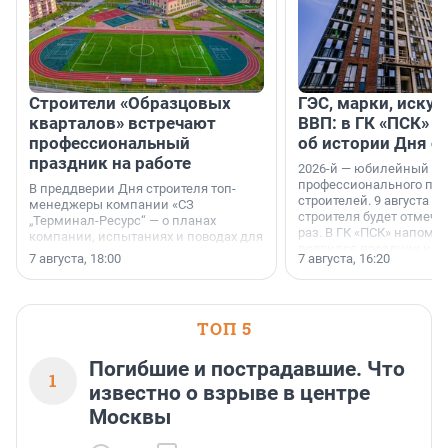
Строители «Образцовых
ГЭС, марки, искус
кварталов» встречают
ВВП: в ГК «ПСК» р
профессиональный
об истории Дня с
праздник на работе
2026-й — юбилейный го
профессионального пр
В преддверии Дня строителя топ-
строителей. 9 августа 2
менеджеры компании «СЗ
строителя будет отмечат
„Терминал-Ресурс“ — о планах
раз. В ГК «ПСК» напомни
компании, испытаниях и поводах для
появился праздник и к
осторожного оптимизма.
7 августа, 18:00
7 августа, 16:20
поменялась роль строит
ТОП 5
Погибшие и пострадавшие. Что
1
известно о взрыве в центре
Москвы