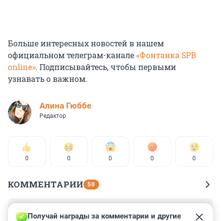
Больше интересных новостей в нашем
официальном телеграм-канале
«Фонтанка SPB
online»
. Подписывайтесь, чтобы первыми
узнавать о важном.
Алина Гюббе
Редактор
0
0
0
0
0
КОММЕНТАРИИ
50
Гость
6 апреля 2023, 18:38
Получай награды за комментарии и другие 