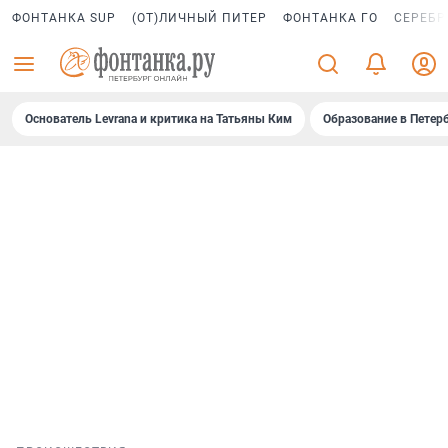
ФОНТАНКА SUP
(ОТ)ЛИЧНЫЙ ПИТЕР
ФОНТАНКА ГО
СЕРЕБР
Основатель Levrana и критика на Татьяны Ким
Образование в Петер