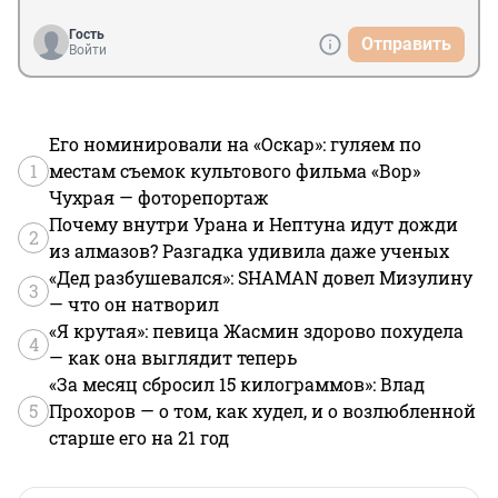
Гость
Отправить
Войти
Его номинировали на «Оскар»: гуляем по
1
местам съемок культового фильма «Вор»
Чухрая — фоторепортаж
Почему внутри Урана и Нептуна идут дожди
2
из алмазов? Разгадка удивила даже ученых
«Дед разбушевался»: SHAMAN довел Мизулину
3
— что он натворил
«Я крутая»: певица Жасмин здорово похудела
4
— как она выглядит теперь
«За месяц сбросил 15 килограммов»: Влад
5
Прохоров — о том, как худел, и о возлюбленной
старше его на 21 год