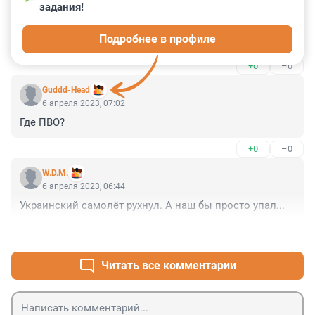
задания!
Абсолютно не понимаю. Идёт СВО, гибнут люди, враг 
пытается проникнуть на территорию россии, нарушает 
Подробнее в профиле
государственную границу и его не сбивают!!!!!!!!
+0
–0
Guddd-Head
6 апреля 2023, 07:02
Где ПВО?
+0
–0
W.D.M.
6 апреля 2023, 06:44
Украинский самолёт рухнул. А наш бы просто упал...
+0
–0
Читать все комментарии