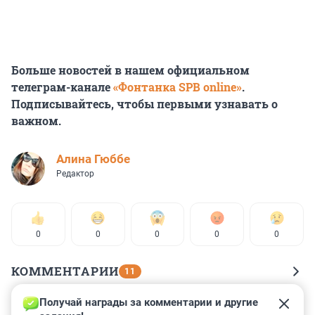
Больше новостей в нашем официальном
телеграм-канале
«Фонтанка SPB online»
.
Подписывайтесь, чтобы первыми узнавать о
важном.
Алина Гюббе
Редактор
0
0
0
0
0
КОММЕНТАРИИ
11
Получай награды за комментарии и другие 
Гость
23 апреля 2023, 21:28