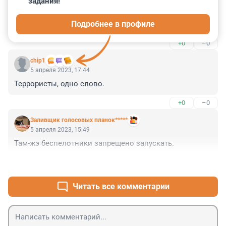
задания!
А вы думали воюете за екраном телевизора як ви по 
Подробнее в профиле
нам то повинна прилететь ответка
+0
–0
chip1
5 апреля 2023, 17:44
Террористы, одно слово.
+0
–0
Заливщик голосовых планок*****
5 апреля 2023, 15:49
Там-жэ беспелотники запрещено запускать.
+1
–0
Читать все комментарии