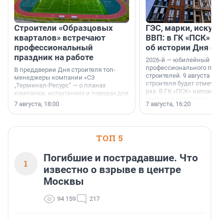
Строители «Образцовых
ГЭС, марки, искус
кварталов» встречают
ВВП: в ГК «ПСК» р
профессиональный
об истории Дня с
праздник на работе
2026-й — юбилейный го
профессионального пр
В преддверии Дня строителя топ-
строителей. 9 августа 2
менеджеры компании «СЗ
строителя будет отмечат
„Терминал-Ресурс“ — о планах
раз. В ГК «ПСК» напомни
компании, испытаниях и поводах для
появился праздник и к
осторожного оптимизма.
7 августа, 18:00
7 августа, 16:20
поменялась роль строит
ТОП 5
Погибшие и пострадавшие. Что
1
известно о взрыве в центре
Москвы
94 159
217