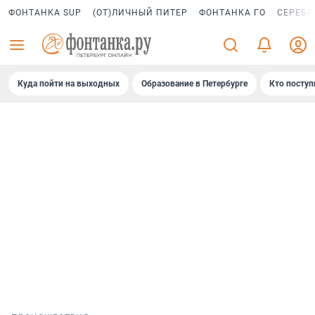
ФОНТАНКА SUP
(ОТ)ЛИЧНЫЙ ПИТЕР
ФОНТАНКА ГО
СЕРЕБР
Куда пойти на выходных
Образование в Петербурге
Кто поступ