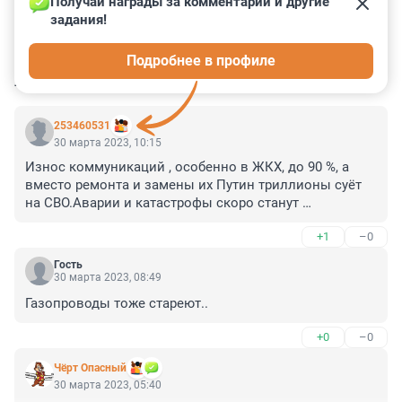
Получай награды за комментарии и другие 
задания!
0
0
0
0
0
Подробнее в профиле
КОММЕНТАРИИ
36
253460531
30 марта 2023, 10:15
Износ коммуникаций , особенно в ЖКХ, до 90 %, а 
вместо ремонта и замены их Путин триллионы суёт 
на СВО.Аварии и катастрофы скоро станут 
привычными.
+1
–0
Гость
30 марта 2023, 08:49
Газопроводы тоже стареют..
+0
–0
Чёрт Опасный
30 марта 2023, 05:40